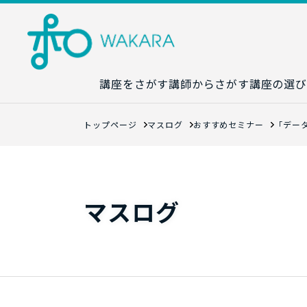
講座をさがす
講師からさがす
講座の選び
講座カレンダ
トップページ
マスログ
おすすめセミナー
「デー
生成AI講座マ
統計学講座マ
数字力講座マ
マスログ
数学講座マッ