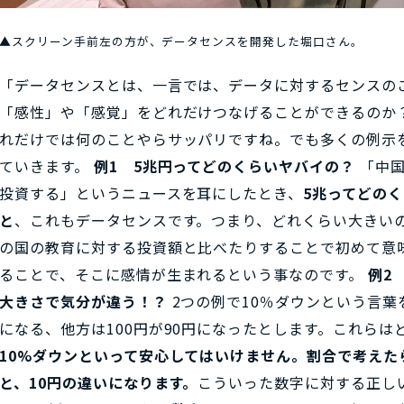
▲スクリーン手前左の方が、データセンスを開発した堀口さん。
「データセンスとは、一言では、データに対するセンスの
「感性」や「感覚」をどれだけつなげることができるのか
れだけでは何のことやらサッパリですね。でも多くの例示
ていきます。
例1 5兆円ってどのくらいヤバイの？
「中国
投資する」というニュースを耳にしたとき、
5兆ってどの
と
、これもデータセンスです。つまり、どれくらい大きい
の国の教育に対する投資額と比べたりすることで初めて意
ることで、そこに感情が生まれるという事なのです。
例2
大きさで気分が違う！？
2つの例で10％ダウンという言葉
になる、他方は100円が90円になったとします。これらは
10%ダウンといって安心してはいけません。割合で考えたら
と、10円の違いになります。
こういった数字に対する正し