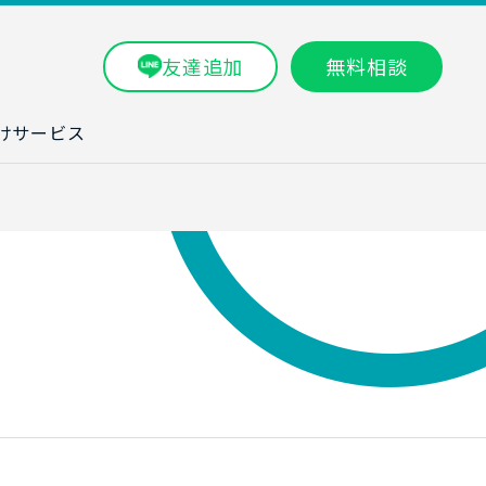
友達追加
無料相談
けサービス
ラム一覧
タ分析研修
ブン・数字力研
ービス
ータ分析サービ
研修実績