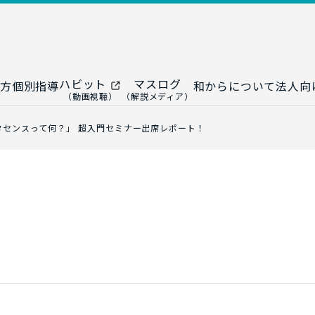
ハビット
マスログ
方
個別指導
和からについて
法人向
（動画視聴）
（解説メディア）
ー
生成AI教室
研修プログ
タセンスって何？」 超入門セミナー出席レポート！
ップ
大人の統計教室
生成AI研修
ップ
数トレ教室
統計・デー
ップ
大人の数学教室
データドリ
修
プ
和からジュニア
（小・中学生）
AI顧問サ
法人向けデ
ス
導入事例・