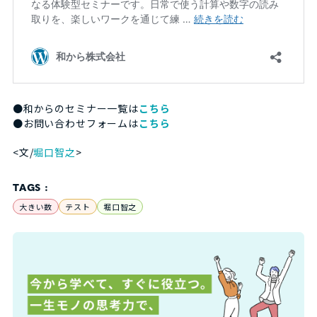
●和からのセミナー一覧は
こちら
●お問い合わせフォームは
こちら
<文/
堀口智之
>
TAGS :
大きい数
テスト
堀口智之