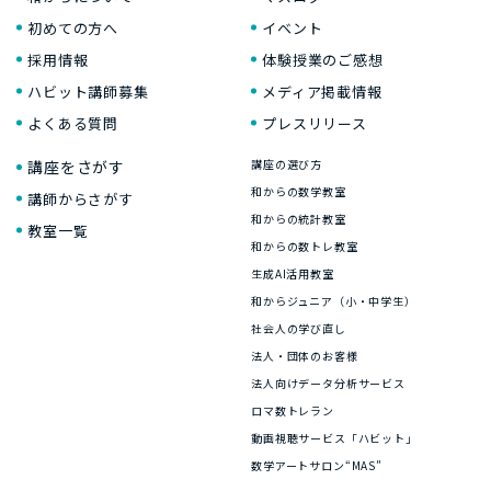
初めての方へ
イベント
採用情報
体験授業のご感想
ハビット講師募集
メディア掲載情報
よくある質問
プレスリリース
講座をさがす
講座の選び方
和からの数学教室
講師からさがす
和からの統計教室
教室一覧
和からの数トレ教室
生成AI活用教室
和からジュニア（小・中学生）
社会人の学び直し
法人・団体のお客様
法人向けデータ分析サービス
ロマ数トレラン
動画視聴サービス「ハビット」
数学アートサロン“MAS”