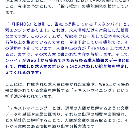
現王園さんによると、「『HRMOS』においてAIの実装はまだ部
こと。今後の予定として、「給与推定」の機能開発を検討してい
ます。
「『HRMOS』とは別に、当社で提供している『スタンバイ』と
索エンジンがあります。これは、求人情報だけを対象にした検索
なのですが、このシステムが、Webをクロールして日本中の求人
万件以上を集めているんですね。今後予定している機能では、そ
の活用を予定しています。人事担当の方が『HRMOS』上で求人
ると、まずは、その求人票に書かれた内容を解析します。そして
ンバイ』が
Web上から集めてきたあらゆる求人情報のデータと
せて、作成した求人票のポジションにふさわしい給与額を推定し
えてくれるのです
」
ここには、作成された求人票に書かれた文章や、Web上から集
報に書かれている文章を解析する「テキストマイニング」とい
析手法が使われています。
「テキストマイニング」とは、通常の人間が理解するような文
データを単語や文節に区切り、それらの出現の頻度や出現傾向、
どを統計的に解析することで、人間が文章を読み取るように、そ
トから意味のある情報を取り出す分析方法です。