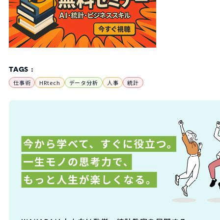
TAGS :
仕事術
HRtech
データ分析
人事
統計