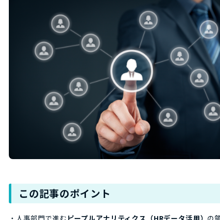
この記事のポイント
・人事部門で進む
ピープルアナリティクス（HRデータ活用）
の