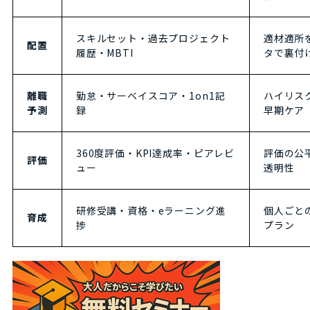
スキルセット・過去プロジェクト
適材適所
配置
履歴・MBTI
タで裏付
離職
勤怠・サーベイスコア・1on1記
ハイリス
予測
録
早期ケア
360度評価・KPI達成率・ピアレビ
評価の公
評価
ュー
透明性
研修受講・資格・eラーニング進
個人ごと
育成
捗
プラン