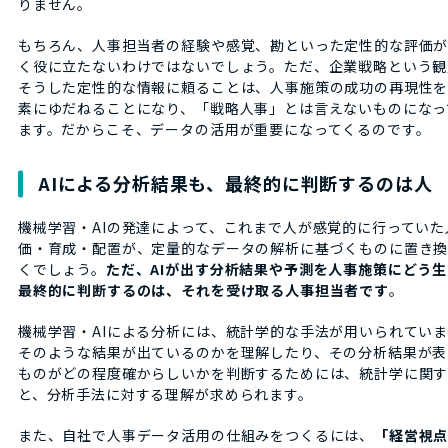
りません。
もちろん、人事担当者の経験や感覚、勘といった定性的な評価が
く役に立たないわけではないでしょう。ただ、企業戦略という観
そうした定性的な情報に頼ることは、人事施策の成功の再現性
素にゆだねることになり、「戦略人事」とは言えないものになっ
ます。だからこそ、データの活用が重要になってくるのです。
AIによる分析結果も、最終的に判断するのは人
機械学習・AIの発達によって、これまで人が感覚的に行っていた
価・育成・配置が、定量的なデータの解析に基づくものに置き換
くでしょう。
ただ、AIが出す分析結果や予測を人事施策にどう
最終的に判断するのは、それを受け取る人事担当者です
。
機械学習・AIによる分析には、統計学的な手法が用いられてい
そのような結果が出ているのかを理解したり、その分析結果が表
ものがどの程度確からしいかを判断するためには、統計学に関
と、分析手法に対する理解が求められます。
また、自社で人事データ活用の仕組みをつくるには、
「経営視