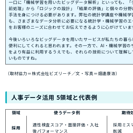
一口に「機械学習を用いたビッグデータ解析」といっても、「
前処理」から「ロジックの設計」「結果の評価」と個々の分野
手法を身につける必要があります。弊社の統計学講座や機械学
も、さまざまなデータ分析に必要になる統計学・機械学習のエ
をお客様のニーズに合わせてお伝えできるように心がけていま
今後いろいろなビッグデータを用いたサービスが私たちの暮ら
便利にしてくれると思われます。その一方で、AI・機械学習の
をより有益に利用するうえでも、それらの技術について理解し
いものですね。
（取材協力＝株式会社ビズリーチ／文・写真＝畑邊康浩）
人事データ活用 5領域と代表例
領域
使うデータ例
期待
適性検査スコア・面接評価・入社
採用ミス
採用
後パフォーマンス
削減