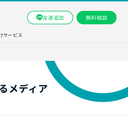
友達追加
無料相談
けサービス
ラム一覧
タ分析研修
ブン・数字力研
るメディア
ービス
ータ分析サービ
研修実績