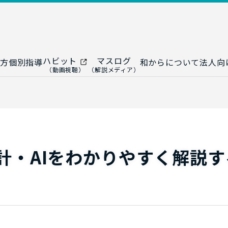
ハビット
マスログ
方
個別指導
和からについて
法人向
（動画視聴）
（解説メディア）
ー
生成AI教室
研修プログ
ップ
大人の統計教室
生成AI研修
ップ
数トレ教室
統計・デー
ップ
大人の数学教室
データドリ
計・AIをわかりやすく解説す
修
プ
和からジュニア
（小・中学生）
AI顧問サ
法人向けデ
ス
導入事例・