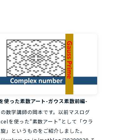
料
elを使った素数アート-ガウス素数前編-
らの数学講師の岡本です。以前マスログ
xcelを使った“素数アート”として「ウラ
螺旋」というものをご紹介しました。
://wakara.co.jp/mathlog/20200920 そ