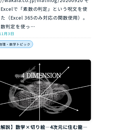
Excelで「素数の判定」という呪文を使
た（Excel 365のみ対応の関数使用）。
素数判定を使っ…
11月3日
物理・数学トピック
底解説】数学×切り絵―4次元に住む龍―