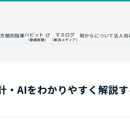
ハビット
マスログ
方
個別指導
和からについて
法人向
（動画視聴）
（解説メディア）
ー
生成AI教室
研修プログ
ップ
大人の統計教室
生成AI研修
ップ
数トレ教室
統計・デー
ップ
大人の数学教室
データドリ
計・AIをわかりやすく解説す
修
プ
和からジュニア
（小・中学生）
AI顧問サ
法人向けデ
ス
導入事例・