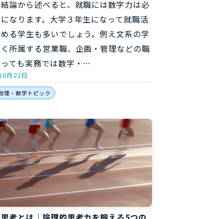
。結論から述べると、就職には数字力は必
要になります。大学３年生になって就職活
始める学生も多いでしょう。例え文系の学
多く所属する営業職、企画・管理などの職
あっても実務では数字・…
10月22日
物理・数学トピック
的思考とは｜論理的思考力を鍛える5つの