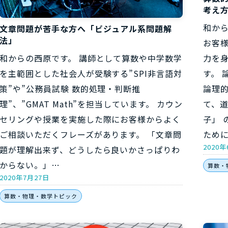
考え
和か
文章問題が苦手な方へ「ビジュアル系問題解
法」
お客
和からの西原です。 講師として算数や中学数学
力を
を主範囲とした社会人が受験する”SPI非言語対
す。 
策”や”公務員試験 数的処理・判断推
論理
理”、”GMAT Math”を担当しています。 カウン
て、
セリングや授業を実施した際にお客様からよく
子」 
ご相談いただくフレーズがあります。 「文章問
ため
2020年
題が理解出来ず、どうしたら良いかさっぱりわ
からない。」…
算数・
2020年7月27日
算数・物理・数学トピック