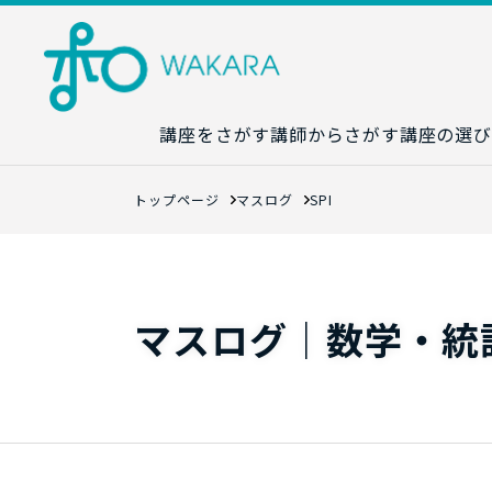
講座をさがす
講師からさがす
講座の選び
講座カレンダ
トップページ
マスログ
SPI
生成AI講座マ
統計学講座マ
数字力講座マ
マスログ｜数学・統
数学講座マッ