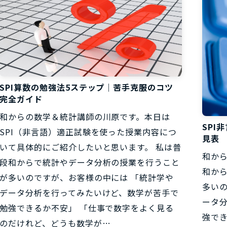
SPI算数の勉強法5ステップ｜苦手克服のコツ
完全ガイド
和からの数学＆統計講師の川原です。本日は
SPI
SPI（非言語）適正試験を使った授業内容につ
見表
いて具体的にご紹介したいと思います。 私は普
和から
段和からで統計やデータ分析の授業を行うこと
和か
が多いのですが、お客様の中には 「統計学や
多い
データ分析を行ってみたいけど、数学が苦手で
ータ
勉強できるか不安」 「仕事で数字をよく見る
強で
のだけれど、どうも数学が…