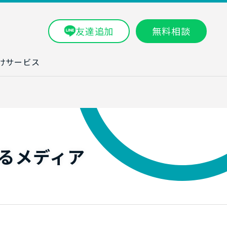
友達追加
無料相談
けサービス
ラム一覧
タ分析研修
ブン・数字力研
るメディア
ービス
ータ分析サービ
研修実績