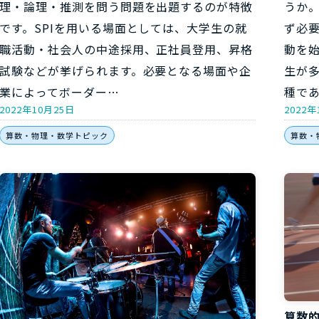
理・論理・推測を問う問題を出題するのが特徴
うか
です。SPIを用いる場面としては、大学生の就
ず必
職活動・社会人の中途採用、正社員登用、昇格
動を
試験などが挙げられます。必要となる場面や企
生が
業によってボーダー…
種で
2022年10月25日
2022年
算数・物理・数学トピック
算数・
算数