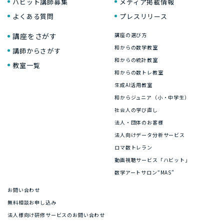
ハビット講師募集
メディア掲載情報
よくある質問
プレスリリース
講座をさがす
講座の選び方
和からの数学教室
講師からさがす
和からの統計教室
教室一覧
和からの数トレ教室
生成AI活用教室
和からジュニア（小・中学生）
社会人の学び直し
法人・団体のお客様
法人向けデータ分析サービス
ロマ数トレラン
動画視聴サービス「ハビット」
数学アートサロン“MAS”
お問い合わせ
無料相談お申し込み
法人様向け研修サービスのお問い合わせ