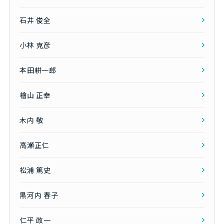
石井 俊全
小林 克彦
本田耕一郎
檜山 正幸
木内 敬
高瀬正仁
松浦 篤史
黒河内 春子
仁平 政一