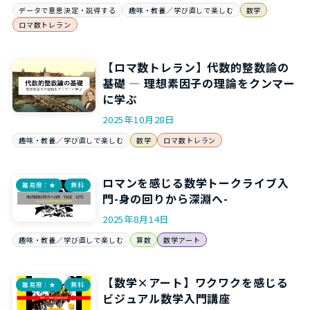
データで意思決定・説得する
趣味・教養／学び直しで楽しむ
数学
ロマ数トレラン
【ロマ数トレラン】代数的整数論の
基礎 ― 理想素因子の理論をクンマー
に学ぶ
2025年10月28日
趣味・教養／学び直しで楽しむ
数学
ロマ数トレラン
ロマンを感じる数学トークライブ入
難易度：★
無料
門-身の回りから深淵へ-
2025年8月14日
趣味・教養／学び直しで楽しむ
算数
数学アート
【数学×アート】ワクワクを感じる
難易度：★
無料
ビジュアル数学入門講座