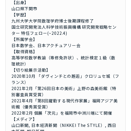
【出身】
山口県下関市
【学歴】
九州大学大学院数理学府博士後期課程修了
国立研究開発法人科学技術振興機構 研究開発戦略セン
ター 特任​フェロー(~2022.4)
【所属学会】
日本数学会、日本アクチュアリー会
【取得資格】
高等学校数学教諭（専修免許状）、統計検定１級（数
理統計）
【切り絵展示活動】
2020年10月 「ダヴィンチとの邂逅」クロリュセ城（フ
ランス）
2021年2月「第26回日本の美術」上野の森美術館（特
別審査員賞受賞）
2021年4月「第8回躍動する現代作家展」福岡アジア美
術館（優秀賞受賞）
2022年2月 個展「次元」を福岡市中洲川端にて開催
【メディア】
山口新聞, 日本経済新聞（NIKKEI The STYLE）, 西日