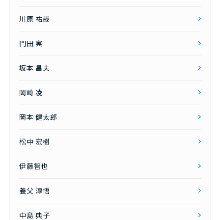
川原 祐哉
門田 実
坂本 昌夫
岡崎 凌
岡本 健太郎
松中 宏樹
伊藤智也
養父 淳悟
中島 典子