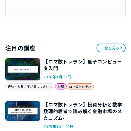
注目の講座
一覧を見る
【ロマ数トレラン】量子コンピュー
タ入門
2026年1月23日
趣味・教養／学び直しで楽しむ
物理
ロマ数トレラン
【ロマ数トレラン】投資分析と数学-
数理的思考で読み解く金融市場のメ
カニズム-
2025年10月29日