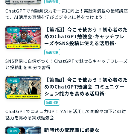
動画視聴
ChatGPTで問題解決力を一気に向上！実践例満載の最終講座
で、AI活用の真髄を学びビジネスに差をつけよう！
【第7回】今こそ使おう！初心者のた
全1回
めのChatGPT勉強会-キャッチフレ
ーズやSNS投稿に使える活用術-
動画視聴
SNS発信に自信がつく！ChatGPTで魅せるキャッチフレーズ
と投稿術を90分で習得
【第6回】今こそ使おう！初心者のた
全1回
めのChatGPT勉強会-コミュニケー
ション能力を高める活用術-
動画視聴
ChatGPTでコミュ力UP！？AIを活用して同僚や部下との対
話力を高める実践勉強会
新時代の管理職に必要な
全1回