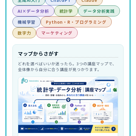
生成AI入門
ChatGPT
Claude
AI×データ分析
統計学
データ分析実践
機械学習
Python・R・プログラミング
数字力
マーケティング
マップからさがす
どれを選べばいいか迷ったら。3つの講座マップで、
全体像から自分に合う講座が見つかります。