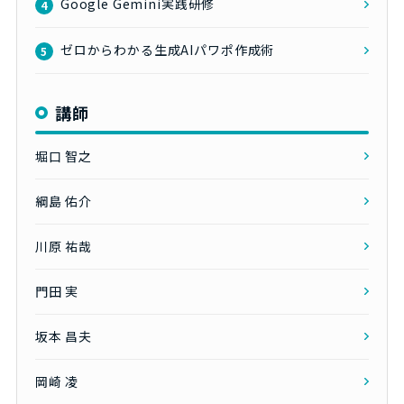
Google Gemini実践研修
4
ゼロからわかる生成AIパワポ作成術
5
講師
堀口 智之
綱島 佑介
川原 祐哉
門田 実
坂本 昌夫
岡崎 凌