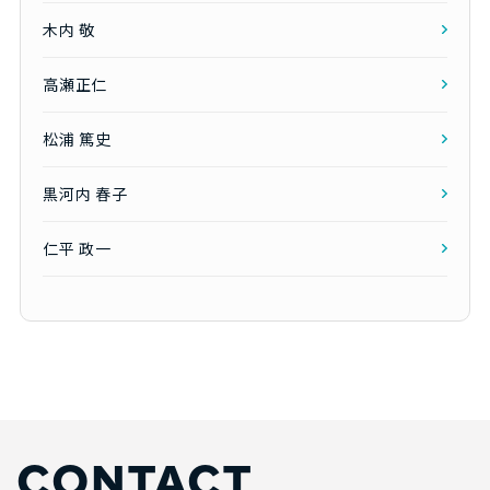
木内 敬
高瀬正仁
松浦 篤史
黒河内 春子
仁平 政一
CONTACT