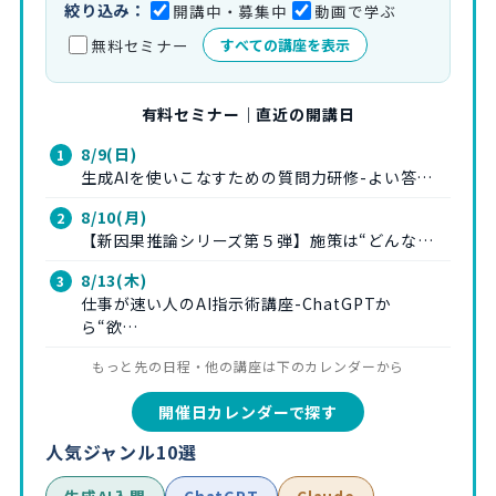
絞り込み：
開講中・募集中
動画で学ぶ
無料セミナー
すべての講座を表示
有料セミナー｜直近の開講日
8/9(日)
生成AIを使いこなすための質問力研修-よい答…
8/10(月)
【新因果推論シリーズ第５弾】施策は“どんな…
8/13(木)
仕事が速い人のAI指示術講座-ChatGPTか
ら“欲…
もっと先の日程・他の講座は下のカレンダーから
開催日カレンダーで探す
人気ジャンル10選