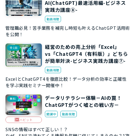
AI(ChatGPT)最速活用編-ビジネス
実践力講座⑧-
動画視聴
管理職必見！苦手業務を補完し時短も叶えるChatGPT活用術
を公開！
経営のための売上分析「Excel」
全1回
vs「ChatGPT4（有料版）」どちら
が簡単対決-ビジネス実践力講座⑦-
動画視聴
ExcelとChatGPT4を徹底比較！データ分析の効率と正確性
を学ぶ実践セミナー開催中！
データリテラシー体験－AIの罠！
無料
ChatGPTがつく嘘との戦い方－
開講中
動画視聴
ハビット
SNSの情報はすべて正しい！？
なぜ、SNSで流れてくる情報を気軽に信じてしまうのか？1次