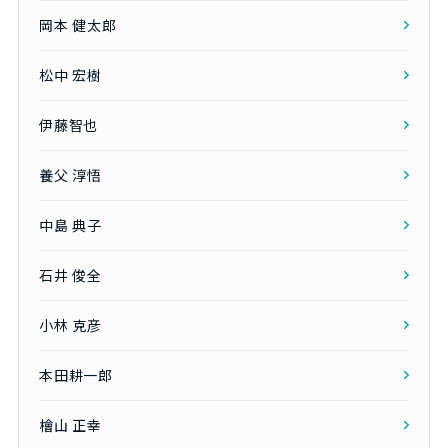
岡本 健太郎
松中 宏樹
伊藤智也
養父 淳悟
中島 典子
石井 俊全
小林 克彦
本田耕一郎
檜山 正幸