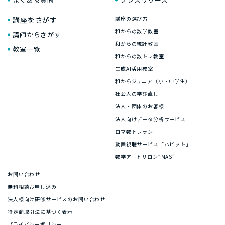
講座をさがす
講座の選び方
和からの数学教室
講師からさがす
和からの統計教室
教室一覧
和からの数トレ教室
生成AI活用教室
和からジュニア（小・中学生）
社会人の学び直し
法人・団体のお客様
法人向けデータ分析サービス
ロマ数トレラン
動画視聴サービス「ハビット」
数学アートサロン“MAS”
お問い合わせ
無料相談お申し込み
法人様向け研修サービスのお問い合わせ
特定商取引法に基づく表示
プライバシーポリシー