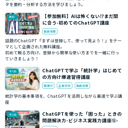
タを要約・分析する方法を学びましょう。
【参加無料】AIは怖くない⁉まだ間
無料
に合う-初めてのChatGPT講座
動画視聴
話題のChatGPT『まずは登録して、使って見よう！』をテー
マとして企画された無料講座。
初めて触る方向け、登録から簡単な使い方までを一緒に行っ
ていきましょう！
ChatGPTで学ぶ「統計学」はじめて
全3回
の方向け爆速習得講座
開講中
企業研修
動画視聴
統計学の基本事項を、ChatGPTを活用しながら最速で学ぶ講
座
ChatGPTを使った「困った」ときの
全1回
問題解決力-ビジネス実践力講座⑫-