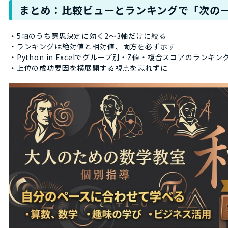
まとめ：比較ビューとランキングで「次の
・5軸のうち意思決定に効く2〜3軸だけに絞る
・ランキングは絶対値と相対値、両方を必ず示す
・Python in Excelでグループ別・Z値・複合スコアのランキン
・上位の成功要因を横展開する視点を忘れずに