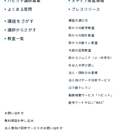
ハビット講師募集
メディア掲載情報
よくある質問
プレスリリース
講座をさがす
講座の選び方
和からの数学教室
講師からさがす
和からの統計教室
教室一覧
和からの数トレ教室
生成AI活用教室
和からジュニア（小・中学生）
社会人の学び直し
法人・団体のお客様
法人向けデータ分析サービス
ロマ数トレラン
動画視聴サービス「ハビット」
数学アートサロン“MAS”
お問い合わせ
無料相談お申し込み
法人様向け研修サービスのお問い合わせ