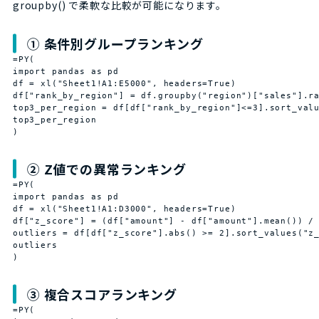
groupby() で柔軟な比較が可能になります。
① 条件別グループランキング
=PY(

import pandas as pd

df = xl("Sheet1!A1:E5000", headers=True)

df["rank_by_region"] = df.groupby("region")["sales"].ra
top3_per_region = df[df["rank_by_region"]<=3].sort_valu
top3_per_region

)
② Z値での異常ランキング
=PY(

import pandas as pd

df = xl("Sheet1!A1:D3000", headers=True)

df["z_score"] = (df["amount"] - df["amount"].mean()) / 
outliers = df[df["z_score"].abs() >= 2].sort_values("z_
outliers

)
③ 複合スコアランキング
=PY(
