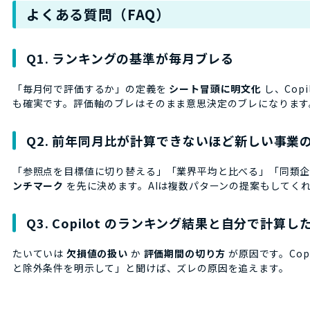
よくある質問（FAQ）
Q1. ランキングの基準が毎月ブレる
「毎月何で評価するか」の定義を
シート冒頭に明文化
し、Cop
も確実です。評価軸のブレはそのまま意思決定のブレになります
Q2. 前年同月比が計算できないほど新しい事業
「参照点を目標値に切り替える」「業界平均と比べる」「同類
ンチマーク
を先に決めます。AIは複数パターンの提案もしてく
Q3. Copilot のランキング結果と自分で計算
たいていは
欠損値の扱い
か
評価期間の切り方
が原因です。Cop
と除外条件を明示して」と聞けば、ズレの原因を追えます。