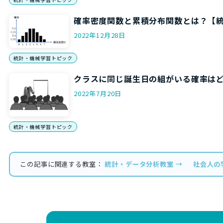
確率密度関数と累積分布関数とは？【
2022年12月28日
統計・機械学習トピック
クラスに同じ誕生日の組がいる確率は
2022年7月20日
統計・機械学習トピック
この記事に関連する教室：
統計・データ分析教室 →
社会人の