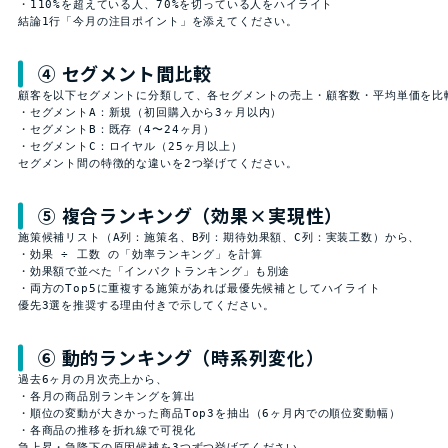
・110%を超えている人、70%を切っている人をハイライト

結論1行「今月の注目ポイント」を添えてください。
④ セグメント間比較
顧客を以下セグメントに分類して、各セグメントの売上・顧客数・平均単価を比較
・セグメントA：新規（初回購入から3ヶ月以内）

・セグメントB：既存（4〜24ヶ月）

・セグメントC：ロイヤル（25ヶ月以上）

セグメント間の特徴的な違いを2つ挙げてください。
⑤ 複合ランキング（効果×実現性）
施策候補リスト（A列：施策名、B列：期待効果額、C列：実装工数）から、

・効果 ÷ 工数 の「効率ランキング」を計算

・効果額で並べた「インパクトランキング」も別途

・両方のTop5に重複する施策があれば最優先候補としてハイライト

優先3選を推奨する理由付きで示してください。
⑥ 動的ランキング（時系列変化）
過去6ヶ月の月次売上から、

・各月の商品別ランキングを算出

・順位の変動が大きかった商品Top3を抽出（6ヶ月内での順位変動幅）

・各商品の推移を折れ線で可視化

急上昇・急降下の原因候補を3つずつ挙げてください。