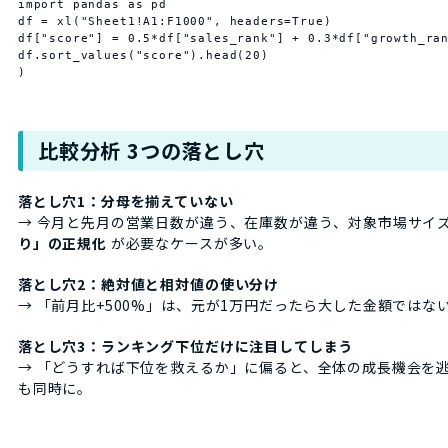
import pandas as pd

df = xl("Sheet1!A1:F1000", headers=True)

df["score"] = 0.5*df["sales_rank"] + 0.3*df["growth_ran
df.sort_values("score").head(20)

)
比較分析 3つの落とし穴
落とし穴1：分母を揃えていない
→ 今月と先月の営業日数が違う、在庫数が違う、対象市場サイ
り」の正規化
が必要なケースが多い。
落とし穴2：絶対値と相対値の使い分け
→ 「前月比+500%」は、元が1万円だったら大した金額ではな
落とし穴3：ランキング下位だけに注目してしまう
→ 「どうすれば下位を救えるか」に偏ると、全体の成長機会を
も同時に。