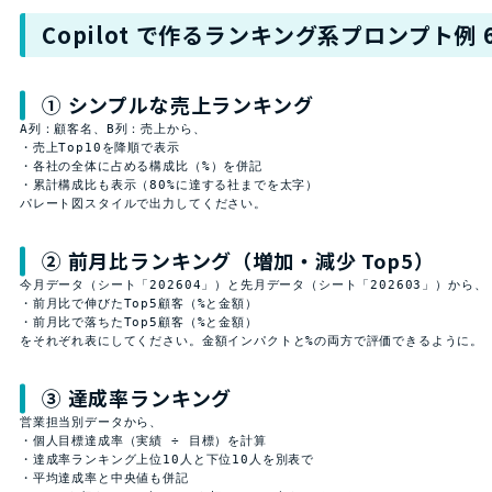
Copilot で作るランキング系プロンプト例 
① シンプルな売上ランキング
A列：顧客名、B列：売上から、

・売上Top10を降順で表示

・各社の全体に占める構成比（%）を併記

・累計構成比も表示（80%に達する社までを太字）

パレート図スタイルで出力してください。
② 前月比ランキング（増加・減少 Top5）
今月データ（シート「202604」）と先月データ（シート「202603」）から、

・前月比で伸びたTop5顧客（%と金額）

・前月比で落ちたTop5顧客（%と金額）

をそれぞれ表にしてください。金額インパクトと%の両方で評価できるように。
③ 達成率ランキング
営業担当別データから、

・個人目標達成率（実績 ÷ 目標）を計算

・達成率ランキング上位10人と下位10人を別表で

・平均達成率と中央値も併記
