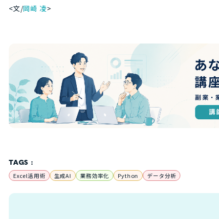
<文/
岡崎 凌
>
TAGS :
Excel活用術
生成AI
業務効率化
Python
データ分析