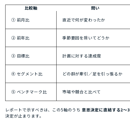
比較軸
問い
① 前月比
直近で何が変わったか
② 前年比
季節要因を除いてどうか
③ 目標比
計画に対する達成度
④ セグメント比
どの群が牽引／足を引っ張るか
⑤ ベンチマーク比
市場や競合と比べて
レポートで示すべきは、この5軸のうち
意思決定に直結する2〜
決定が止まります。