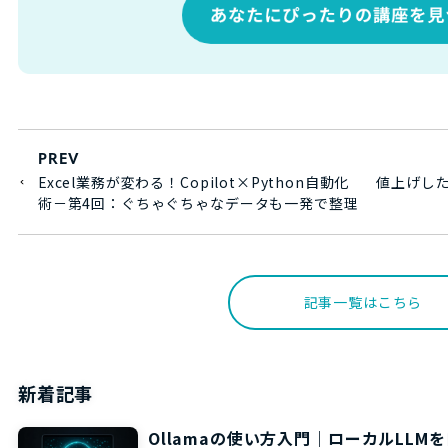
PREV
Excel業務が変わる！Copilot×Python自動化
値上げし
術－第4回：ぐちゃぐちゃなデータも一発で整理
記事一覧はこちら
新着記事
Ollamaの使い方入門｜ローカルLL