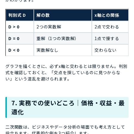
判別式 D
解の数
x軸との関係
D > 0
2つの実数解
2点で交わる
D = 0
重解（1つの実数解）
1点で接する
D < 0
実数解なし
交わらない
グラフを描くときに、必ずx軸と交わるとは限りません。判別
式を確認しておくと、「交点を探しているのに見つからな
い」という混乱を避けられます。
7. 実務での使いどころ｜価格・収益・最
適化
二次関数は、ビジネスやデータ分析の場面でも考え方として
役立ちます。代表的な例を3つ紹介します。