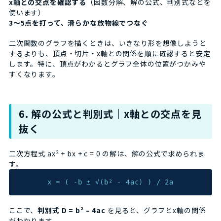
x軸との交点を確認する
（因数分解、解の公式、判別式などを
使います）
3〜5点を打って、滑らかな放物線でつなぐ
二次関数のグラフを描くときは、いきなり形を想像しようと
するよりも、頂点・切片・x軸との関係を順に確認すると安定
します。特に、頂点がわかるとグラフ全体の位置がつかみや
すくなります。
6. 解の公式と判別式｜x軸との交点を見
抜く
二次方程式 ax² + bx + c = 0 の解は、解の公式で求められま
す。
x = ( -b ± √(b² - 4ac) ) / 2a
ここで、
判別式 D = b² – 4ac
を見ると、グラフとx軸の関係
がわかります。