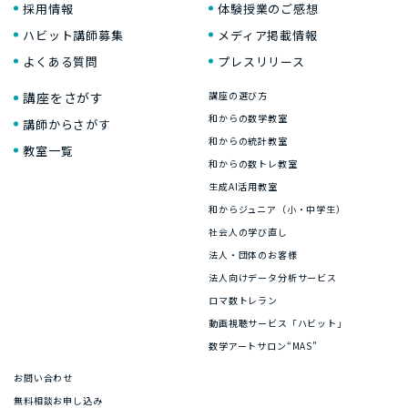
採用情報
体験授業のご感想
ハビット講師募集
メディア掲載情報
よくある質問
プレスリリース
講座をさがす
講座の選び方
和からの数学教室
講師からさがす
和からの統計教室
教室一覧
和からの数トレ教室
生成AI活用教室
和からジュニア（小・中学生）
社会人の学び直し
法人・団体のお客様
法人向けデータ分析サービス
ロマ数トレラン
動画視聴サービス「ハビット」
数学アートサロン“MAS”
お問い合わせ
無料相談お申し込み