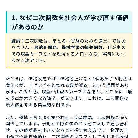
1. なぜ二次関数を社会人が学び直す価値
があるのか
結論：
二次関数は、単なる「受験のための道具」ではあ
りません。
最適化問題
、
機械学習の損失関数
、
ビジネス
での収益カーブ
などを理解する入口になる、実務にもつ
ながる数学です。
たとえば、価格設定では「価格を上げると1個あたりの利益は
増えるが、上げすぎると売れる数が減る」という場面があり
ます。このとき、収益が山型のカーブになると、どこかに「最
も収益が大きくなる価格」があります。これは、二次関数の
最大値を考える典型的な例です。
また、機械学習でよく使われる二乗誤差は、二次関数と深く
関係しています。予測と実際の値のズレを二乗して足し合わ
せ、その値が最も小さくなる点を探す考え方です。物理の自
由落下や放物運動も、二次関数のグラフとして表せる代表例