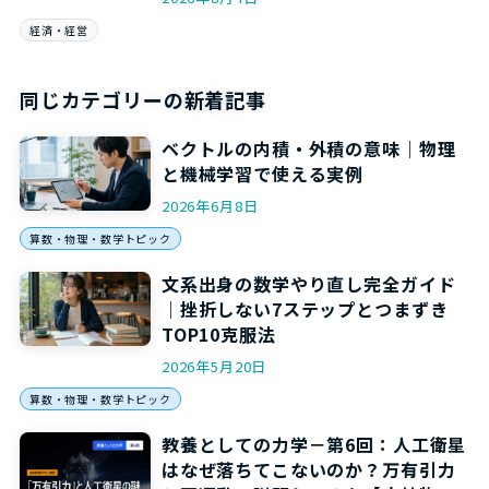
経済・経営
同じカテゴリーの新着記事
ベクトルの内積・外積の意味｜物理
と機械学習で使える実例
2026年6月8日
算数・物理・数学トピック
文系出身の数学やり直し完全ガイド
｜挫折しない7ステップとつまずき
TOP10克服法
2026年5月20日
算数・物理・数学トピック
教養としての力学－第6回：人工衛星
はなぜ落ちてこないのか？万有引力