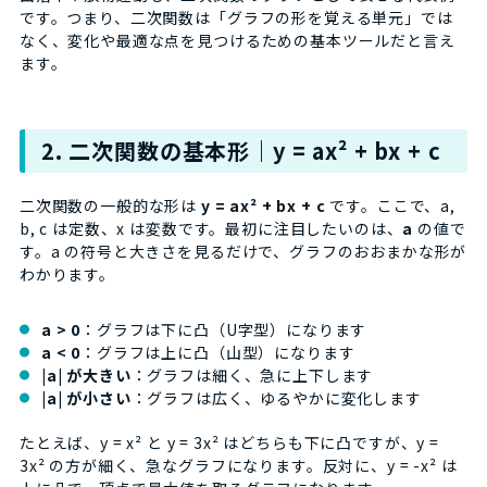
です。つまり、二次関数は「グラフの形を覚える単元」では
なく、変化や最適な点を見つけるための基本ツールだと言え
ます。
2. 二次関数の基本形｜y = ax² + bx + c
二次関数の一般的な形は
y = ax² + bx + c
です。ここで、a,
b, c は定数、x は変数です。最初に注目したいのは、
a
の値で
す。a の符号と大きさを見るだけで、グラフのおおまかな形が
わかります。
a > 0
：グラフは下に凸（U字型）になります
a < 0
：グラフは上に凸（山型）になります
|a| が大きい
：グラフは細く、急に上下します
|a| が小さい
：グラフは広く、ゆるやかに変化します
たとえば、y = x² と y = 3x² はどちらも下に凸ですが、y =
3x² の方が細く、急なグラフになります。反対に、y = -x² は