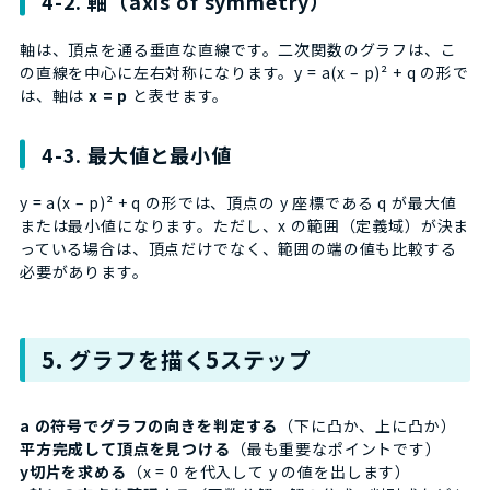
4-2. 軸（axis of symmetry）
軸は、頂点を通る垂直な直線です。二次関数のグラフは、こ
の直線を中心に左右対称になります。y = a(x – p)² + q の形で
は、軸は
x = p
と表せます。
4-3. 最大値と最小値
y = a(x – p)² + q の形では、頂点の y 座標である q が最大値
または最小値になります。ただし、x の範囲（定義域）が決ま
っている場合は、頂点だけでなく、範囲の端の値も比較する
必要があります。
5. グラフを描く5ステップ
a の符号でグラフの向きを判定する
（下に凸か、上に凸か）
平方完成して頂点を見つける
（最も重要なポイントです）
y切片を求める
（x = 0 を代入して y の値を出します）