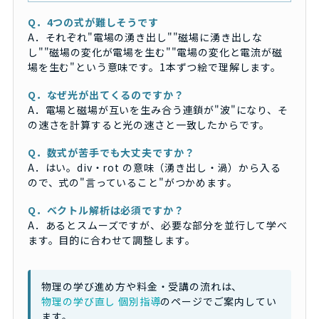
Q．4つの式が難しそうです
A．それぞれ"電場の湧き出し""磁場に湧き出しな
し""磁場の変化が電場を生む""電場の変化と電流が磁
場を生む"という意味です。1本ずつ絵で理解します。
Q．なぜ光が出てくるのですか？
A．電場と磁場が互いを生み合う連鎖が"波"になり、そ
の速さを計算すると光の速さと一致したからです。
Q．数式が苦手でも大丈夫ですか？
A．はい。div・rot の意味（湧き出し・渦）から入る
ので、式の"言っていること"がつかめます。
Q．ベクトル解析は必須ですか？
A．あるとスムーズですが、必要な部分を並行して学べ
ます。目的に合わせて調整します。
物理の学び進め方や料金・受講の流れは、
物理の学び直し 個別指導
のページでご案内してい
ます。