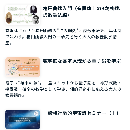
楕円曲線入門（有限体上の3次曲線、
虚数乗法編）
有限体に載せた楕円曲線の"点の個数"と虚数乗法を、具体例
で味わう。楕円曲線入門の一歩先を行く大人の教養数学講
座。
数学的な基本原理から量子論を学ぶ
電子は"確率の波"。二重スリットから量子論を、線形代数・
複素数・確率の数学として学ぶ、知的好奇心に応える大人の
教養講座。
一般相対論的宇宙論セミナー（Ⅰ）