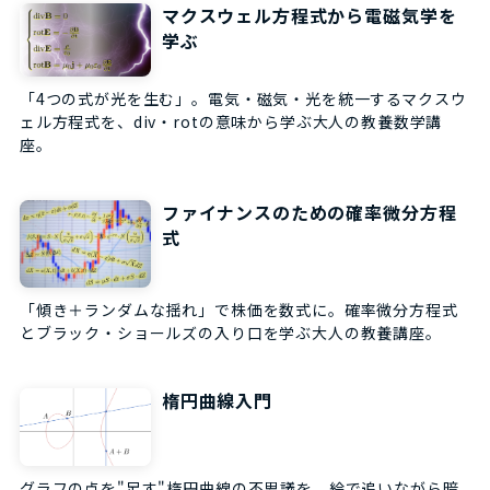
マクスウェル方程式から電磁気学を
学ぶ
「4つの式が光を生む」。電気・磁気・光を統一するマクスウ
ェル方程式を、div・rotの意味から学ぶ大人の教養数学講
座。
ファイナンスのための確率微分方程
式
「傾き＋ランダムな揺れ」で株価を数式に。確率微分方程式
とブラック・ショールズの入り口を学ぶ大人の教養講座。
楕円曲線入門
グラフの点を"足す"楕円曲線の不思議を、絵で追いながら暗