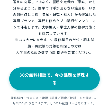
答えの丸写しではなく、証明や定義の「意味」から
分かるように。独学では手が回らない範囲も、いま
の到達点と目標（院試・研究・編入）から逆算した
専用プランで、専門を修めたプロ講師がマンツーマ
ンで伴走します。
大学編入・学士入学
の数学対策に
も対応しています。
※いま大学に在学中で、履修科目の単位・期末試
験・再試験の対策をお探しの方は
大学生のための数学 個別指導
をご覧ください。
30分無料相談で、今の課題を整理す
る
履修科目・つまずき・期限（試験／提出／院試）をお聞きし、
対策の当たりをつけます。しつこい勧誘は一切ありません。