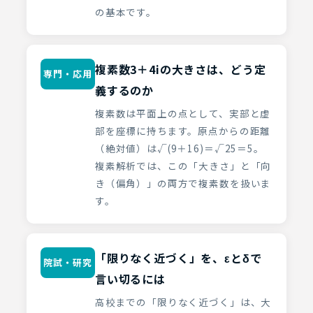
の基本です。
複素数3＋4iの大きさは、どう定
専門・応用
義するのか
複素数は平面上の点として、実部と虚
部を座標に持ちます。原点からの距離
（絶対値）は√(9＋16)＝√25＝5。
複素解析では、この「大きさ」と「向
き（偏角）」の両方で複素数を扱いま
す。
「限りなく近づく」を、εとδで
院試・研究
言い切るには
高校までの「限りなく近づく」は、大