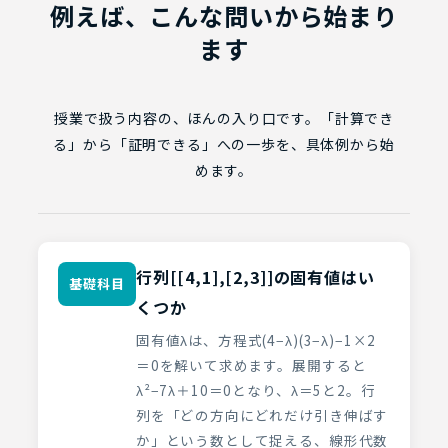
例えば、こんな問いから始まり
ます
授業で扱う内容の、ほんの入り口です。「計算でき
る」から「証明できる」への一歩を、具体例から始
めます。
行列[[4,1],[2,3]]の固有値はい
基礎科目
くつか
固有値λは、方程式(4−λ)(3−λ)−1×2
＝0を解いて求めます。展開すると
λ²−7λ＋10＝0となり、λ＝5と2。行
列を「どの方向にどれだけ引き伸ばす
か」という数として捉える、線形代数