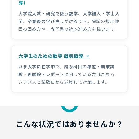
導）
大学院入試・研究で使う数学
、
大学編入・学士入
学
、
卒業後の学び直し
が対象です。院試の頻出範
囲の固め方や、専門書の読み進め方を扱います。
大学生のための数学 個別指導 →
いま大学に在学中
で、履修科目の
単位・期末試
験・再試験・レポート
に困っている方はこちら。
シラバスと試験日から逆算して対策します。
こんな状況ではありませんか？