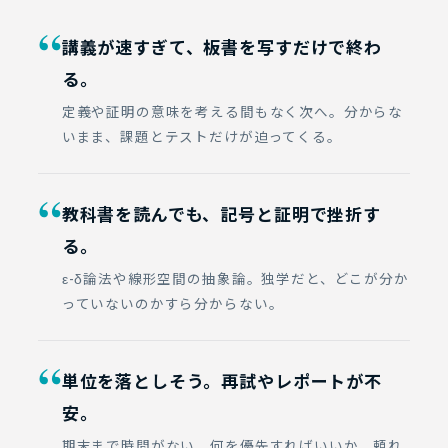
“
講義が速すぎて、板書を写すだけで終わ
る。
定義や証明の意味を考える間もなく次へ。分からな
いまま、課題とテストだけが迫ってくる。
“
教科書を読んでも、記号と証明で挫折す
る。
ε-δ論法や線形空間の抽象論。独学だと、どこが分か
っていないのかすら分からない。
“
単位を落としそう。再試やレポートが不
安。
期末まで時間がない。何を優先すればいいか、頼れ