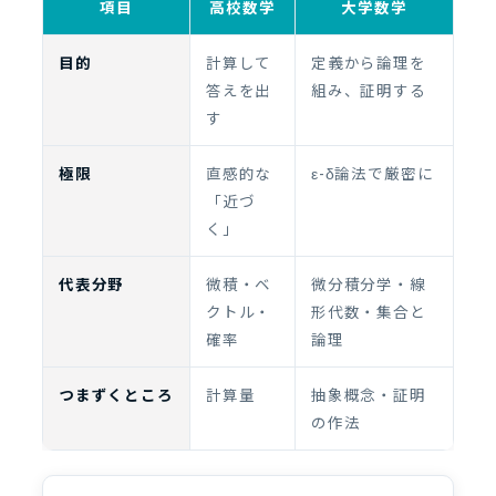
項目
高校数学
大学数学
目的
計算して
定義から論理を
答えを出
組み、証明する
す
極限
直感的な
ε-δ論法で厳密に
「近づ
く」
代表分野
微積・ベ
微分積分学・線
クトル・
形代数・集合と
確率
論理
つまずくところ
計算量
抽象概念・証明
の作法