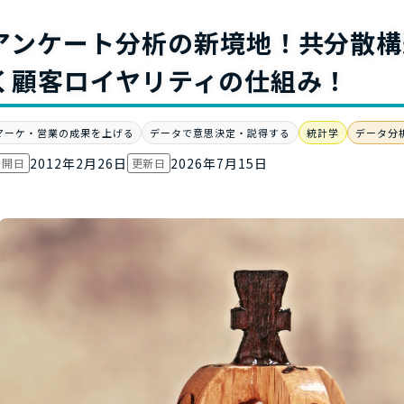
お役立ち資
アンケート分析の新境地！共分散構造
く顧客ロイヤリティの仕組み！
マーケ・営業の成果を上げる
データで意思決定・説得する
統計学
データ分
2012年2月26日
2026年7月15日
公開日
更新日