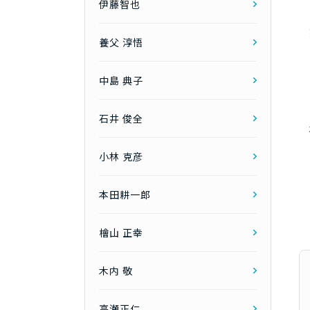
伊藤智也
養父 淳悟
中島 典子
石井 俊全
小林 克彦
本田耕一郎
檜山 正幸
木内 敬
高瀬正仁