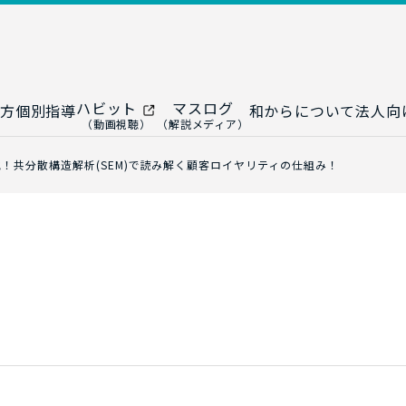
ハビット
マスログ
方
個別指導
和からについて
法人向
（動画視聴）
（解説メディア）
ー
生成AI教室
研修プログ
！共分散構造解析(SEM)で読み解く顧客ロイヤリティの仕組み！
ップ
大人の統計教室
生成AI研修
ップ
数トレ教室
統計・デー
ップ
大人の数学教室
データドリ
修
プ
和からジュニア
（小・中学生）
AI顧問サ
法人向けデ
ス
導入事例・