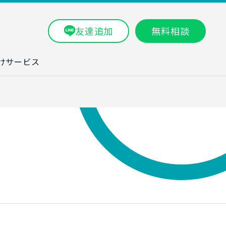
友達追加
無料相談
けサービス
ラム一覧
タ分析研修
ブン・数字力研
ービス
ータ分析サービ
研修実績