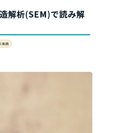
料
解析(SEM)で読み解
析実践