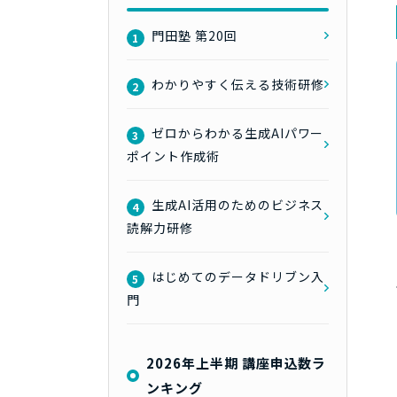
門田塾 第20回
1
わかりやすく伝える技術研修
2
ゼロからわかる生成AIパワー
3
ポイント作成術
生成AI活用のためのビジネス
4
読解力研修
はじめてのデータドリブン入
5
門
2026年上半期 講座申込数ラ
ンキング