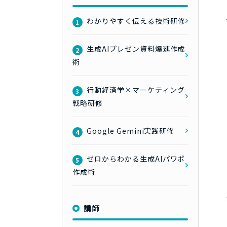
わかりやすく伝える技術研修
1
生成AIプレゼン資料爆速作成
2
術
行動経済学×マーケティング
3
戦略研修
Google Gemini実践研修
4
ゼロからわかる生成AIパワポ
5
作成術
講師