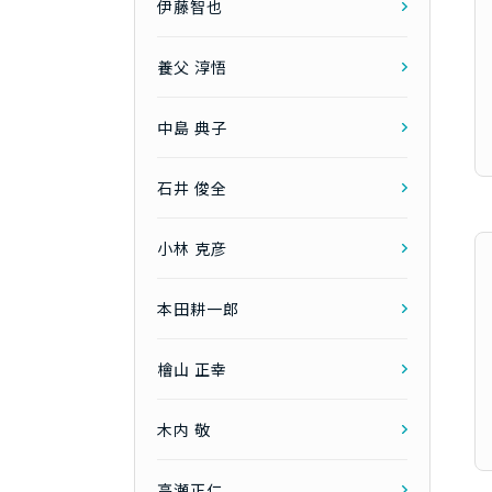
伊藤智也
養父 淳悟
中島 典子
石井 俊全
小林 克彦
本田耕一郎
檜山 正幸
木内 敬
高瀬正仁