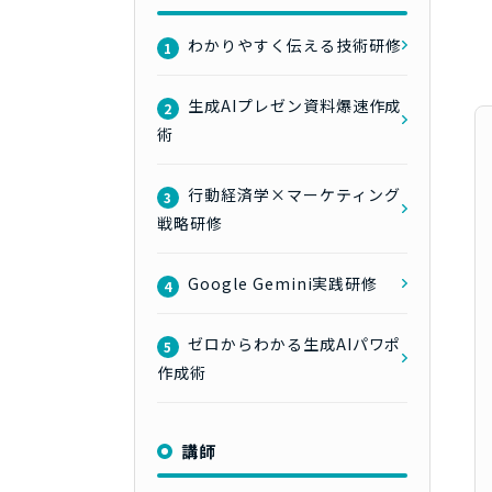
わかりやすく伝える技術研修
1
生成AIプレゼン資料爆速作成
2
術
行動経済学×マーケティング
3
戦略研修
Google Gemini実践研修
4
ゼロからわかる生成AIパワポ
5
作成術
講師