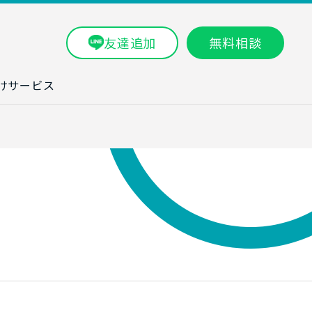
友達追加
無料相談
けサービス
ラム一覧
タ分析研修
ブン・数字力研
ービス
ータ分析サービ
研修実績