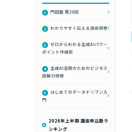
門田塾 第20回
1
わかりやすく伝える技術研修
2
ゼロからわかる生成AIパワー
3
ポイント作成術
生成AI活用のためのビジネス
4
読解力研修
はじめてのデータドリブン入
5
門
2026年上半期 講座申込数ラ
ンキング