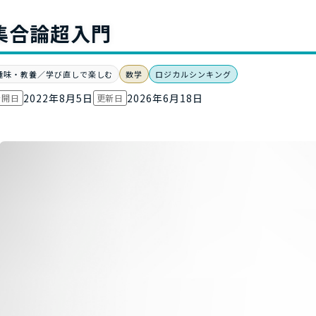
お役立ち資
集合論超入門
趣味・教養／学び直しで楽しむ
数学
ロジカルシンキング
2022年8月5日
2026年6月18日
公開日
更新日