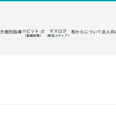
ハビット
マスログ
方
個別指導
和からについて
法人向
（動画視聴）
（解説メディア）
ー
生成AI教室
研修プログ
ップ
大人の統計教室
生成AI研修
ップ
数トレ教室
統計・デー
ップ
大人の数学教室
データドリ
修
プ
和からジュニア
（小・中学生）
AI顧問サ
法人向けデ
ス
導入事例・