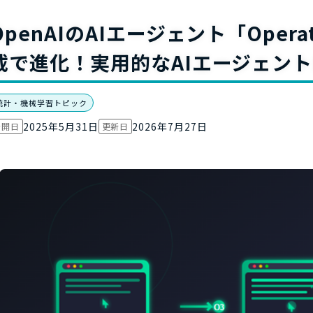
お役立ち資
OpenAIのAIエージェント「Oper
載で進化！実用的なAIエージェン
統計・機械学習トピック
2025年5月31日
2026年7月27日
公開日
更新日