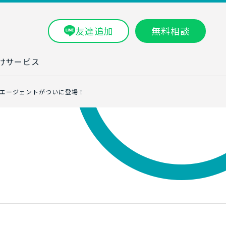
友達追加
無料相談
けサービス
ラム一覧
なAIエージェントがついに登場！
タ分析研修
ブン・数字力研
ービス
ータ分析サービ
研修実績