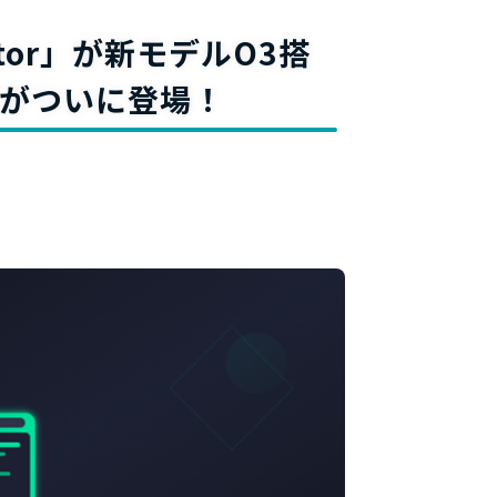
料
ator」が新モデルO3搭
トがついに登場！