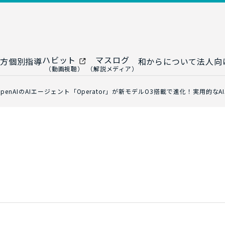
ハビット
マスログ
方
個別指導
和からについて
法人向
（動画視聴）
（解説メディア）
ー
生成AI教室
研修プログ
OpenAIのAIエージェント「Operator」が新モデルO3搭載で進化！実用的
ップ
大人の統計教室
生成AI研修
ップ
数トレ教室
統計・デー
ップ
大人の数学教室
データドリ
修
プ
和からジュニア
（小・中学生）
AI顧問サ
法人向けデ
ス
導入事例・