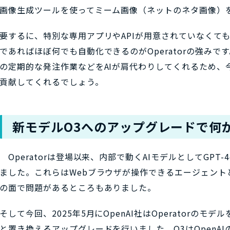
画像生成ツールを使ってミーム画像（ネットのネタ画像）
要するに、特別な専用アプリやAPIが用意されていなくて
であればほぼ何でも自動化できるのがOperatorの強みで
の定期的な発注作業などをAIが肩代わりしてくれるため、
貢献してくれるでしょう。
新モデルO3へのアップグレードで何
Operatorは登場以来、内部で動くAIモデルとしてGPT
ました。これらはWebブラウザが操作できるエージェント
の面で問題があるところもありました。
そして今回、2025年5月にOpenAI社はOperatorのモデ
と置き換えるアップグレードを行いました。O3はOpenAI