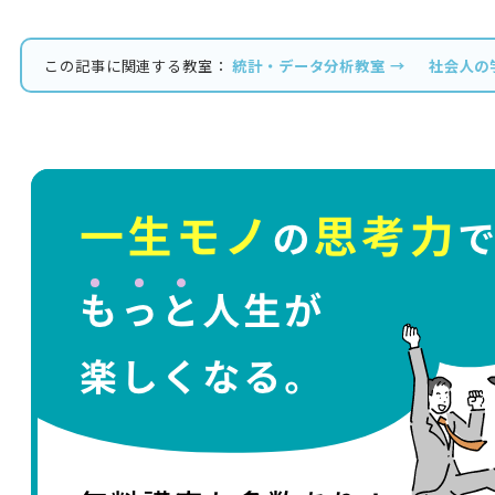
この記事に関連する教室：
統計・データ分析教室 →
社会人の