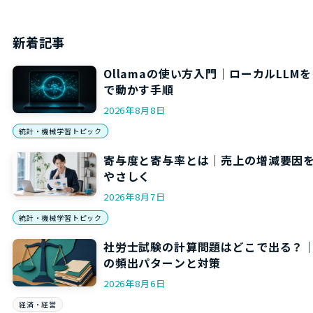
新着記事
Ollamaの使い方入門｜ローカルLLM
で動かす手順
2026年8月8日
統計・機械学習トピック
寄与度と寄与率とは｜売上の増減要因
やさしく
2026年8月7日
統計・機械学習トピック
社労士試験の計算問題はどこで出る？
の頻出パターンと対策
2026年8月6日
経済・経営