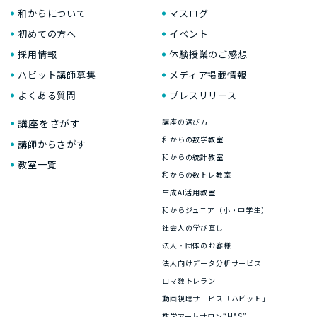
和からについて
マスログ
初めての方へ
イベント
採用情報
体験授業のご感想
ハビット講師募集
メディア掲載情報
よくある質問
プレスリリース
講座をさがす
講座の選び方
和からの数学教室
講師からさがす
和からの統計教室
教室一覧
和からの数トレ教室
生成AI活用教室
和からジュニア（小・中学生）
社会人の学び直し
法人・団体のお客様
法人向けデータ分析サービス
ロマ数トレラン
動画視聴サービス「ハビット」
数学アートサロン“MAS”