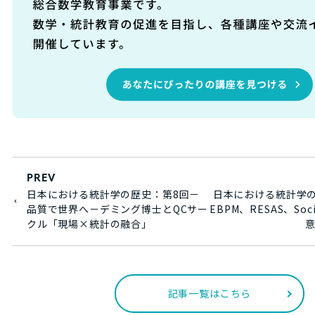
PREV
日本における統計学の歴史：第8回－
日本における統計学の
品質で世界へ－デミング博士とQCサー
EBPM、RESAS、Soci
クル「現場×統計の融合」
意
記事一覧はこちら