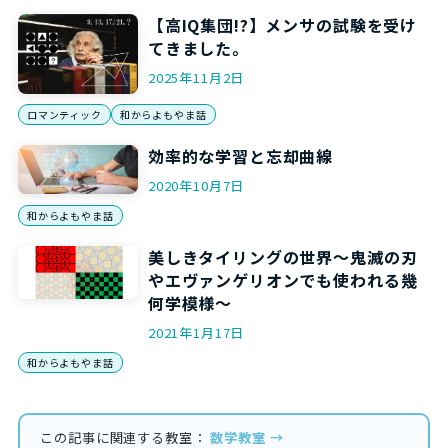
【高IQ集団!?】メンサの試験を受け
てきました。
2025年11月2日
ロマンティック
和からよもやま話
効率的な学習と忘却曲線
2020年10月7日
和からよもやま話
美しきタイリングの世界～鬼滅の刃
やエヴァンゲリオンでも使われる幾
何学模様～
2021年1月17日
和からよもやま話
この記事に関連する教室：
数学教室 →