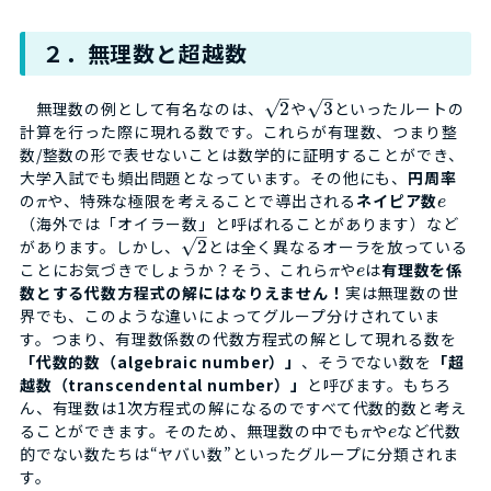
２．無理数と超越数
–
–
√
√
無理数の例として有名なのは、
2
や
3
といったルートの
計算を行った際に現れる数です。これらが有理数、つまり整
数/整数の形で表せないことは数学的に証明することができ、
大学入試でも頻出問題となっています。その他にも、
円周率
の
や、特殊な極限を考えることで導出される
ネイピア数
π
e
（海外では「オイラー数」と呼ばれることがあります）など
–
√
があります。しかし、
2
とは全く異なるオーラを放っている
ことにお気づきでしょうか？そう、これら
や
は
有理数を係
π
e
数とする代数方程式の解にはなりえません！
実は無理数の世
界でも、このような違いによってグループ分けされていま
す。つまり、有理数係数の代数方程式の解として現れる数を
「代数的数（algebraic number）」
、そうでない数を
「超
越数（transcendental number）」
と呼びます。もちろ
ん、有理数は1次方程式の解になるのですべて代数的数と考え
ることができます。そのため、無理数の中でも
や
など代数
π
e
的でない数たちは“ヤバい数”といったグループに分類されま
す。