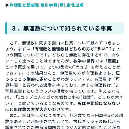
▶
無理数と超越数 塩川宇賢(著) 森北出版
３．無理数について知られている事実
さて、無理数に関する面白い性質について触れていきまし
ょう。まずは
「有理数と無理数はどちらの方が“多い”？」
と
いう問題についてです。どちらも無数に存在するので、カウ
ントして比べることはできせんが、数学の世界では
「濃度」
という概念を用いて、２つの集合の“大きさ”を考えることが
できます。その結果なんと、無理数の方が有理数よりも、
圧
っっっっっ倒的に多い
ことがわかっています。有理数は「可
算無限」と言われる濃度を持っており、対する無理数は「非
可算無限」というクラスの濃度を持っています。例えるなら
ば、「1カップに入るゴマの個数と水の“個数”、どっちが大き
い？」と聞いているようなものです。
もはや比較にならない
ほど無理数の方が大きい
わけです。
また、話は少し変わりますが、無理数である円周率
が超越
π
数であることが証明されたことで、古代ギリシャの時代から
議論されてきた未解決問題の１つが否定的に解けたことがあ