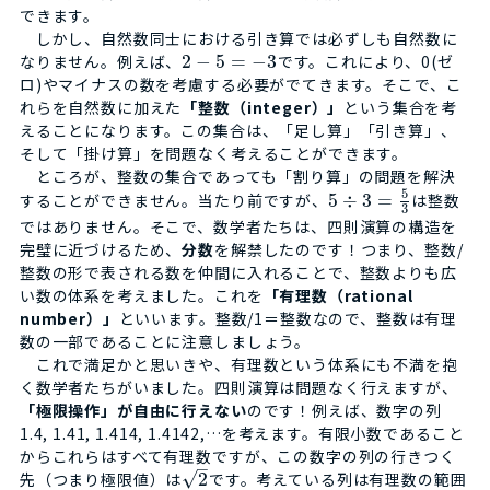
できます。
しかし、自然数同士における引き算では必ずしも自然数に
なりません。例えば、
2
−
5
=
−
3
です。これにより、0(ゼ
ロ)やマイナスの数を考慮する必要がでてきます。そこで、こ
れらを自然数に加えた
「整数（integer）」
という集合を考
えることになります。この集合は、「足し算」「引き算」、
そして「掛け算」を問題なく考えることができます。
ところが、整数の集合であっても「割り算」の問題を解決
5
することができません。当たり前ですが、
5
÷
3
=
は整数
3
ではありません。そこで、数学者たちは、四則演算の構造を
完璧に近づけるため、
分数
を解禁したのです！つまり、整数/
整数の形で表される数を仲間に入れることで、整数よりも広
い数の体系を考えました。これを
「有理数（rational
number）」
といいます。整数/1＝整数なので、整数は有理
数の一部であることに注意しましょう。
これで満足かと思いきや、有理数という体系にも不満を抱
く数学者たちがいました。四則演算は問題なく行えますが、
「極限操作」が自由に行えない
のです！例えば、数字の列
1.4, 1.41, 1.414, 1.4142,…を考えます。有限小数であること
からこれらはすべて有理数ですが、この数字の列の行きつく
–
√
先（つまり極限値）は
2
です。考えている列は有理数の範囲