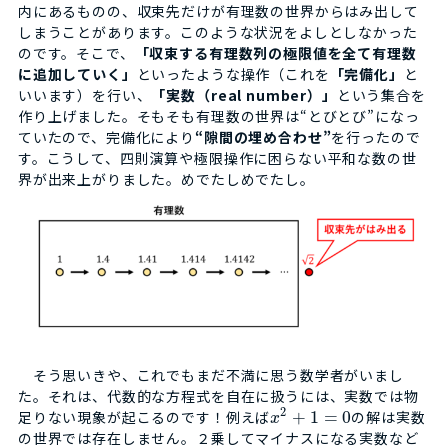
内にあるものの、収束先だけが有理数の世界からはみ出して
しまうことがあります。このような状況をよしとしなかった
のです。そこで、
「収束する有理数列の極限値を全て有理数
に追加していく」
といったような操作（これを
「完備化」
と
いいます）を行い、
「実数（real number）」
という集合を
作り上げました。そもそも有理数の世界は“とびとび”になっ
ていたので、完備化により
“隙間の埋め合わせ”
を行ったので
す。こうして、四則演算や極限操作に困らない平和な数の世
界が出来上がりました。めでたしめでたし。
そう思いきや、これでもまだ不満に思う数学者がいまし
た。それは、代数的な方程式を自在に扱うには、実数では物
2
足りない現象が起こるのです！例えば
+
1
=
0
の解は実数
x
の世界では存在しません。２乗してマイナスになる実数など