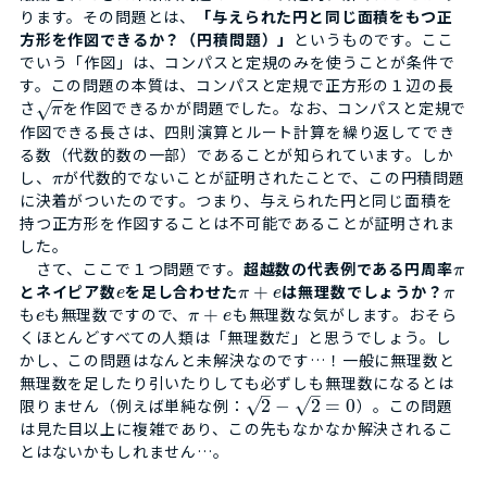
ります。その問題とは、
「与えられた円と同じ面積をもつ正
方形を作図できるか？（円積問題）」
というものです。ここ
でいう「作図」は、コンパスと定規のみを使うことが条件で
す。この問題の本質は、コンパスと定規で正方形の１辺の長
−
−
さ
を作図できるかが問題でした。なお、コンパスと定規で
√
π
作図できる長さは、四則演算とルート計算を繰り返してでき
る数（代数的数の一部）であることが知られています。しか
し、
が代数的でないことが証明されたことで、この円積問題
π
に決着がついたのです。つまり、与えられた円と同じ面積を
持つ正方形を作図することは不可能であることが証明されま
した。
さて、ここで１つ問題です。
超越数の代表例である円周率
π
とネイピア数
を足し合わせた
+
は無理数でしょうか？
e
π
e
π
も
も無理数ですので、
+
も無理数な気がします。おそら
e
π
e
くほとんどすべての人類は「無理数だ」と思うでしょう。し
かし、この問題はなんと未解決なのです…！一般に無理数と
無理数を足したり引いたりしても必ずしも無理数になるとは
–
–
√
√
限りません（例えば単純な例：
2
−
2
=
0
）。この問題
は見た目以上に複雑であり、この先もなかなか解決されるこ
とはないかもしれません…。