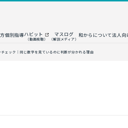
ハビット
マスログ
方
個別指導
和からについて
法人向
（動画視聴）
（解説メディア）
ー
生成AI教室
研修プログ
ンチェック｜同じ数字を見ているのに判断が分かれる理由
ップ
大人の統計教室
生成AI研修
ップ
数トレ教室
統計・デー
ップ
大人の数学教室
データドリ
修
プ
和からジュニア
（小・中学生）
AI顧問サ
法人向けデ
ス
導入事例・