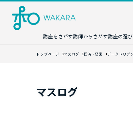
講座をさがす
講師からさがす
講座の選び
講座カレンダ
トップページ
マスログ
経済・経営
データドリブ
生成AI講座マ
統計学講座マ
数字力講座マ
マスログ
数学講座マッ