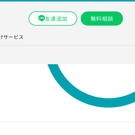
友達追加
無料相談
けサービス
ラム一覧
タ分析研修
ブン・数字力研
ービス
ータ分析サービ
研修実績