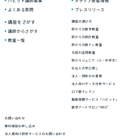
ハビット講師募集
メディア掲載情報
よくある質問
プレスリリース
講座をさがす
講座の選び方
和からの数学教室
講師からさがす
和からの統計教室
教室一覧
和からの数トレ教室
生成AI活用教室
和からジュニア（小・中学生）
社会人の学び直し
法人・団体のお客様
法人向けデータ分析サービス
ロマ数トレラン
動画視聴サービス「ハビット」
数学アートサロン“MAS”
お問い合わせ
無料相談お申し込み
法人様向け研修サービスのお問い合わせ