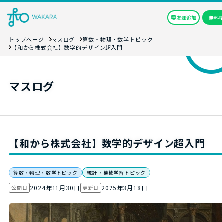
友達追加
無料
トップページ
マスログ
算数・物理・数学トピック
【和から株式会社】数学的デザイン超入門
マスログ
【和から株式会社】数学的デザイン超入門
算数・物理・数学トピック
統計・機械学習トピック
2024年11月30日
2025年3月18日
公開日
更新日