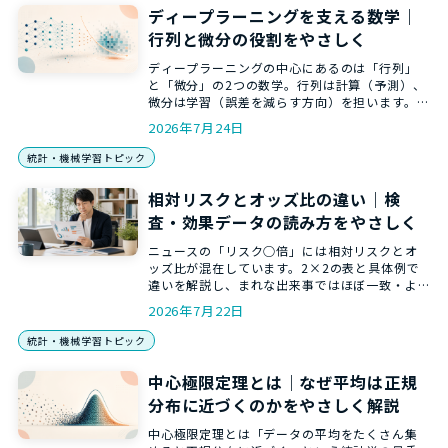
ディープラーニングを支える数学｜
行列と微分の役割をやさしく
ディープラーニングの中心にあるのは「行列」
と「微分」の2つの数学。行列は計算（予測）、
微分は学習（誤差を減らす方向）を担います。AI
がなぜ学習できるのかを、数式に立ち入らず和
2026年7月24日
からの講師がやさしく解説します。
統計・機械学習トピック
相対リスクとオッズ比の違い｜検
査・効果データの読み方をやさしく
ニュースの「リスク○倍」には相対リスクとオ
ッズ比が混在しています。2×2の表と具体例で
違いを解説し、まれな出来事ではほぼ一致・よ
くある出来事ではオッズ比が大きく出る理由ま
2026年7月22日
で、和からの統計講師がやさしく解説します。
統計・機械学習トピック
中心極限定理とは｜なぜ平均は正規
分布に近づくのかをやさしく解説
中心極限定理とは「データの平均をたくさん集