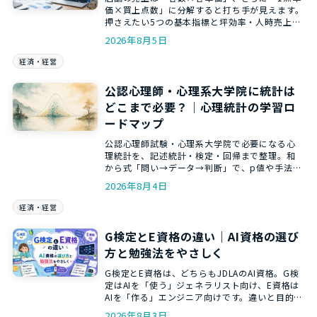
価×買上点数」に分解すると打ち手が見えます。
押さえたい5つの基本指標と坪効率・人時売上高
の見方まで、和からの数トレ講師がやさしく解
2026年8月5日
説します。
経済・経営
公認心理師・心理系大学院に統計は
どこまで必要？｜心理統計の学習ロ
ードマップ
公認心理師試験・心理系大学院で必要になる心
理統計を、記述統計・検定・回帰まで整理。和
から式「問い→データ→判断」で、p値や手法選
びを意味から理解する学習ロードマップです。
2026年8月4日
経済・経営
G検定とE資格の違い｜AI資格の選び
方と勉強法をやさしく
G検定とE資格は、どちらもJDLAのAI資格。G検
定はAIを「使う」ジェネラリスト向け、E資格は
AIを「作る」エンジニア向けです。違いと目的別
の選び方・勉強法を、和からの講師がやさしく
2026年8月3日