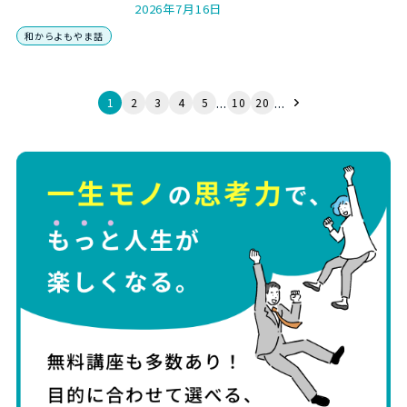
える数字感覚を取り戻す5つのステップを、和か
2026年7月16日
らの数トレ講師がやさしく解説します。
和からよもやま話
...
...
1
2
3
4
5
10
20