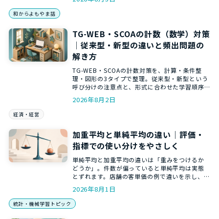
解説します。
和からよもやま話
TG-WEB・SCOAの計数（数学）対策
｜従来型・新型の違いと頻出問題の
解き方
TG-WEB・SCOAの計数対策を、計算・条件整
理・図形の3タイプで整理。従来型・新型という
呼び分けの注意点と、形式に合わせた学習順序
を分かりやすく解説します。
2026年8月2日
経済・経営
加重平均と単純平均の違い｜評価・
指標での使い分けをやさしく
単純平均と加重平均の違いは「重みをつけるか
どうか」。件数が偏っていると単純平均は実態
とずれます。店舗の客単価の例で違いを示し、
ExcelのSUMPRODUCTでの計算まで、和からの
2026年8月1日
統計講師がやさしく解説します。
統計・機械学習トピック