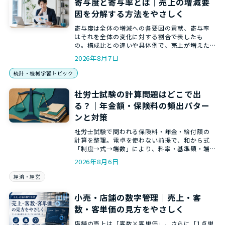
寄与度と寄与率とは｜売上の増減要
因を分解する方法をやさしく
寄与度は全体の増減への各要因の貢献、寄与率
はそれを全体の変化に対する割合で表したも
の。構成比との違いや具体例で、売上が増えた
理由を要因ごとに分解する方法を、和からの統
2026年8月7日
計講師がやさしく解説します。
統計・機械学習トピック
社労士試験の計算問題はどこで出
る？｜年金額・保険料の頻出パター
ンと対策
社労士試験で問われる保険料・年金・給付額の
計算を整理。電卓を使わない前提で、和から式
「制度→式→端数」により、料率・基準額・端
数処理の取り違えを防ぐ方法を解説します。
2026年8月6日
経済・経営
小売・店舗の数字管理｜売上・客
数・客単価の見方をやさしく
店舗の売上は「客数×客単価」、さらに「1点単