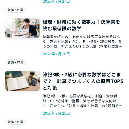
2026年7月27日
経済・経営
経理・財務に効く数字力｜決算書を
読む最低限の数学
決算書を読むのに必要なのは高度な数学ではな
く「割合と比較」だけ。PL・BS・CFの役割、5
つの利益、押さえたい3つの比率（営業利益率・
自己資本比率・流動比率）と読む順番を、和か
2026年7月26日
らの数トレ講師がやさしく解説します。
経済・経営
簿記3級・2級に必要な数学はどこま
で？｜計算でつまずく人の原因TOP5
と対策
簿記3級・2級に必要な数学を、割合・減価償
却・CVP分析まで整理。数字が苦手な人向け
に、和から式「対象・増減・計算」の3段階で、
仕訳と計算を意味から理解する方法を解説しま
2026年7月25日
す。
経済・経営