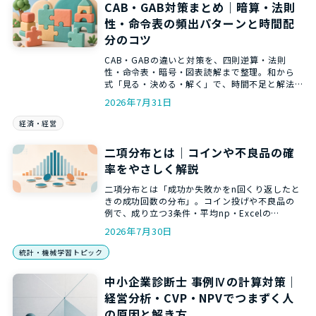
CAB・GAB対策まとめ｜暗算・法則
性・命令表の頻出パターンと時間配
分のコツ
CAB・GABの違いと対策を、四則逆算・法則
性・命令表・暗号・図表読解まで整理。和から
式「見る・決める・解く」で、時間不足と解法
選びの迷いを減らします。
2026年7月31日
経済・経営
二項分布とは｜コインや不良品の確
率をやさしく解説
二項分布とは「成功か失敗かをn回くり返したと
きの成功回数の分布」。コイン投げや不良品の
例で、成り立つ3条件・平均np・Excelの
BINOM.DISTでの計算まで、和からの統計講師が
2026年7月30日
やさしく解説します。
統計・機械学習トピック
中小企業診断士 事例Ⅳの計算対策｜
経営分析・CVP・NPVでつまずく人
の原因と解き方