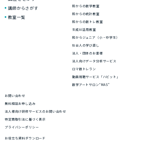
和からの数学教室
講師からさがす
和からの統計教室
教室一覧
和からの数トレ教室
生成AI活用教室
和からジュニア（小・中学生）
社会人の学び直し
法人・団体のお客様
法人向けデータ分析サービス
ロマ数トレラン
動画視聴サービス「ハビット」
数学アートサロン“MAS”
お問い合わせ
無料相談お申し込み
法人様向け研修サービスのお問い合わせ
特定商取引法に基づく表示
プライバシーポリシー
お役立ち資料ダウンロード