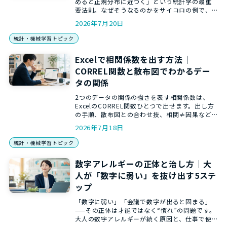
めると正規分布に近づく」という統計学の最重
要法則。なぜそうなるのかをサイコロの例で、
信頼区間や検定を支える土台としての意味ま
2026年7月20日
で、和からの統計講師が解説します。
統計・機械学習トピック
Excelで相関係数を出す方法｜
CORREL関数と散布図でわかるデー
タの関係
2つのデータの関係の強さを表す相関係数は、
ExcelのCORREL関数ひとつで出せます。出し方
の手順、散布図との合わせ技、相関≠因果など
だまされない4つの注意点を、和からの統計講師
2026年7月18日
がやさしく解説します。
統計・機械学習トピック
数字アレルギーの正体と治し方｜大
人が「数字に弱い」を抜け出す5ステ
ップ
「数字に弱い」「会議で数字が出ると固まる」
——その正体は才能ではなく“慣れ”の問題です。
大人の数字アレルギーが続く原因と、仕事で使