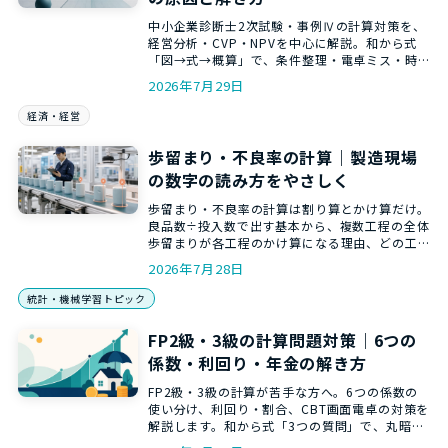
中小企業診断士2次試験・事例Ⅳの計算対策を、
経営分析・CVP・NPVを中心に解説。和から式
「図→式→概算」で、条件整理・電卓ミス・時
間配分のつまずきを減らします。
2026年7月29日
経済・経営
歩留まり・不良率の計算｜製造現場
の数字の読み方をやさしく
歩留まり・不良率の計算は割り算とかけ算だけ。
良品数÷投入数で出す基本から、複数工程の全体
歩留まりが各工程のかけ算になる理由、どの工
程を改善すべきかの見方まで、和からの講師が
2026年7月28日
やさしく解説します。
統計・機械学習トピック
FP2級・3級の計算問題対策｜6つの
係数・利回り・年金の解き方
FP2級・3級の計算が苦手な方へ。6つの係数の
使い分け、利回り・割合、CBT画面電卓の対策を
解説します。和から式「3つの質問」で、丸暗記
せずに式を選ぶコツが分かります。