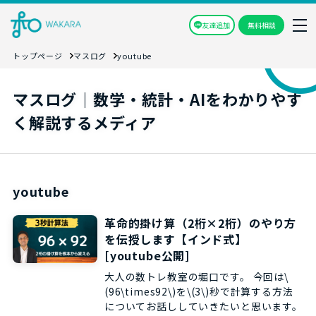
友達追加
無料相談
トップページ
マスログ
youtube
マスログ｜数学・統計・AIをわかりやす
く解説するメディア
youtube
革命的掛け算（2桁×2桁）のやり方
を伝授します【インド式】
[youtube公開]
大人の数トレ教室の堀口です。 今回は\
(96\times92\)を\(3\)秒で計算する方法
についてお話ししていきたいと思います。