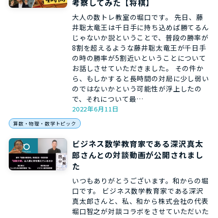
考察してみた【将棋】
大人の数トレ教室の堀口です。 先日、藤
井聡太竜王は千日手に持ち込めば勝てるん
じゃないか説ということで、普段の勝率が
8割を超えるような藤井聡太竜王が千日手
の時の勝率が5割近いということについて
お話しさせていただきました。 その件か
ら、もしかすると長時間の対局に少し弱い
のではないかという可能性が浮上したの
で、それについて最…
2022年6月11日
算数・物理・数学トピック
ビジネス数学教育家である深沢真太
郎さんとの対談動画が公開されまし
た
いつもありがとうございます。和からの堀
口です。 ビジネス数学教育家である深沢
真太郎さんと、私、和から株式会社の代表
堀口智之が対談コラボをさせていただいた