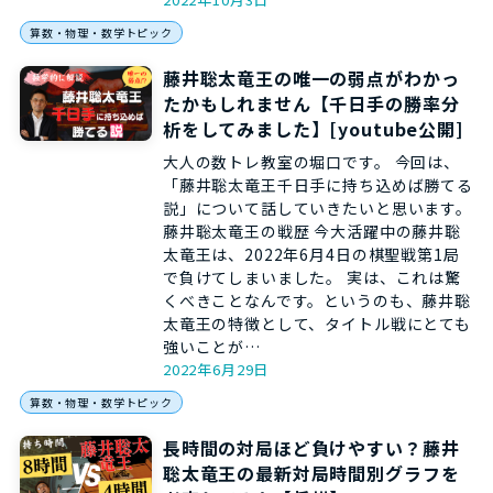
算数・物理・数学トピック
藤井聡太竜王の唯一の弱点がわかっ
たかもしれません【千日手の勝率分
析をしてみました】[youtube公開]
大人の数トレ教室の堀口です。 今回は、
「藤井聡太竜王千日手に持ち込めば勝てる
説」について話していきたいと思います。
藤井聡太竜王の戦歴 今大活躍中の藤井聡
太竜王は、2022年6月4日の棋聖戦第1局
で負けてしまいました。 実は、これは驚
くべきことなんです。というのも、藤井聡
太竜王の特徴として、タイトル戦にとても
強いことが…
2022年6月29日
算数・物理・数学トピック
長時間の対局ほど負けやすい？藤井
聡太竜王の最新対局時間別グラフを