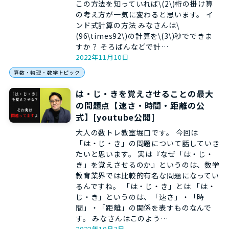
この方法を知っていれば\(2\)桁の掛け算
の考え方が一気に変わると思います。 イ
ンド式計算の方法 みなさんは\
(96\times92\)の計算を\(3\)秒でできま
すか？ そろばんなどで計…
2022年11月10日
算数・物理・数学トピック
は・じ・きを覚えさせることの最大
の問題点【速さ・時間・距離の公
式】[youtube公開]
大人の数トレ教室堀口です。 今回は
「は・じ・き」の問題について話していき
たいと思います。 実は『なぜ「は・じ・
き」を覚えさせるのか』というのは、数学
教育業界では比較的有名な問題になってい
るんですね。 「は・じ・き」とは 「は・
じ・き」というのは、「速さ」・「時
間」・「距離」の関係を表すものなんで
す。 みなさんはこのよう…
2022年10月3日