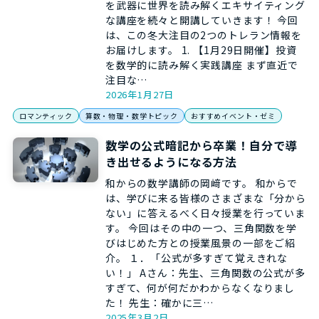
を武器に世界を読み解くエキサイティング
な講座を続々と開講していきます！ 今回
は、この冬大注目の2つのトレラン情報を
お届けします。 1. 【1月29日開催】投資
を数学的に読み解く実践講座 まず直近で
注目な…
2026年1月27日
ロマンティック
算数・物理・数学トピック
おすすめイベント・ゼミ
数学の公式暗記から卒業！自分で導
き出せるようになる方法
和からの数学講師の岡﨑です。 和からで
は、学びに来る皆様のさまざまな「分から
ない」に答えるべく日々授業を行っていま
す。 今回はその中の一つ、三角関数を学
びはじめた方との授業風景の一部をご紹
介。 １．「公式が多すぎて覚えきれな
い！」 Aさん：先生、三角関数の公式が多
すぎて、何が何だかわからなくなりまし
た！ 先生：確かに三…
2025年3月2日