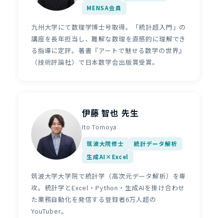
MENSA会員
九州大学にて数理学博士号取得。「統計超入門」の
講座を長年担当し、難解な数理を直感的に理解でき
る指導に定評。著書『アートで魅せる数学の世界』
（技術評論社）で日本数学会出版賞受賞。
伊藤 智也 先生
Ito Tomoya
筑波大院修士
統計データ解析
生成AI×Excel
筑波大学大学院で統計学（高次元データ解析）を専
攻。統計学とExcel・Python・生成AIを掛け合わせ
た業務自動化を発信する登録者6万人超の
YouTuber。