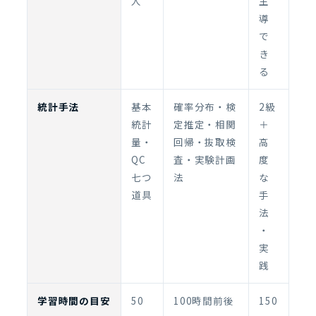
人
主
導
で
き
る
統計手法
基本
確率分布・検
2級
統計
定推定・相関
＋
量・
回帰・抜取検
高
QC
査・実験計画
度
七つ
法
な
道具
手
法
・
実
践
学習時間の目安
50
100時間前後
150