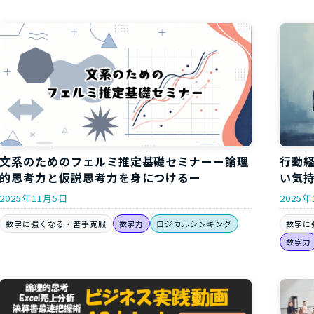
文系のためのフェルミ推定基礎セミナーー論理
行動
的思考力と仮説思考力を身につけるー
い気
2025年11月5日
2025年
数字に強くなる・苦手克服
数字力
ロジカルシンキング
数字に
数字力