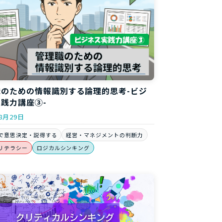
職のための情報識別する論理的思考-ビジ
践力講座③-
8月29日
で意思決定・説得する
経営・マネジメントの判断力
リテラシー
ロジカルシンキング