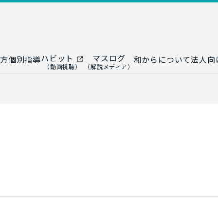
ハビット
マスログ
方
個別指導
和からについて
法人向
（動画視聴）
（解説メディア）
ー
生成AI教室
研修プログ
ップ
大人の統計教室
生成AI研修
ップ
数トレ教室
統計・デー
ップ
大人の数学教室
データドリ
修
プ
和からジュニア
（小・中学生）
AI顧問サ
法人向けデ
ス
導入事例・