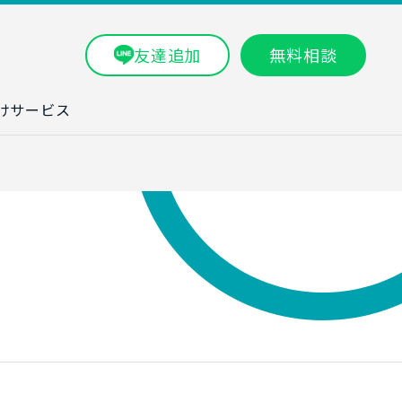
友達追加
無料相談
けサービス
ラム一覧
タ分析研修
ブン・数字力研
ービス
ータ分析サービ
研修実績