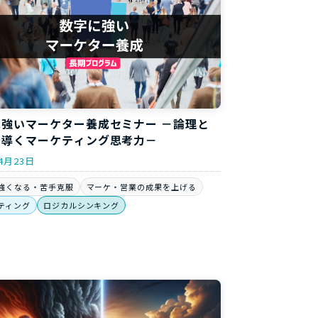
に強いマーケター養成セミナー －論理と
で導くマーケティング思考力－
4月23日
強くなる・苦手克服
マーケ・営業の成果を上げる
ティング
ロジカルシンキング