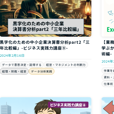
黒字化のための中小企業決算書分析part2「三
【業務
年比較編」-ビジネス実践力講座⑨-
学ぶか
術編-
2024年2月16日
2024
データで意思決定・説得する
経営・マネジメントの判断力
作業を
経理・財務・経営
データ分析実践
資料・
仕事術