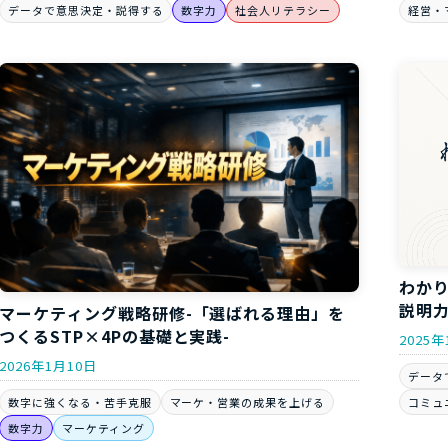
経営・
データで意思決定・説得する
数字力
社会人リテラシー
わか
説明力
マーケティング戦略研修-「選ばれる理由」を
つくるSTP×4Pの基礎と実践-
2025年
2026年1月10日
データ
コミュ
数字に強くなる・苦手克服
マーケ・営業の成果を上げる
数字力
マーケティング