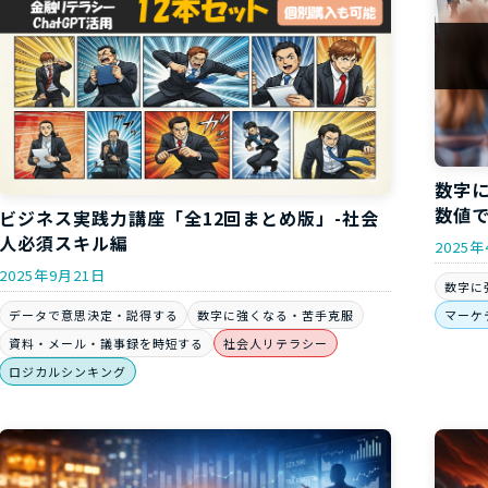
数字
数値
ビジネス実践力講座「全12回まとめ版」-社会
人必須スキル編
2025年
2025年9月21日
数字に
マーケ
データで意思決定・説得する
数字に強くなる・苦手克服
資料・メール・議事録を時短する
社会人リテラシー
ロジカルシンキング