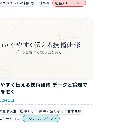
マネジメントの判断力
仕事術
社会人リテラシー
りやすく伝える技術研修-データと論理で
を磨く-
12月1日
で意思決定・説得する
数字に強くなる・苦手克服
ニケーション
ロジカルシンキング