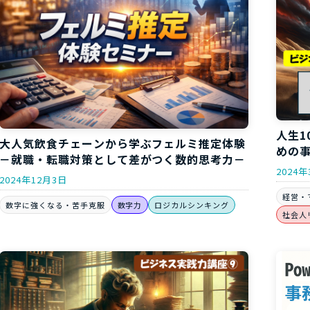
人生1
大人気飲食チェーンから学ぶフェルミ推定体験
めの事
－就職・転職対策として差がつく数的思考力－
2024年
2024年12月3日
経営・
数字に強くなる・苦手克服
数字力
ロジカルシンキング
社会人