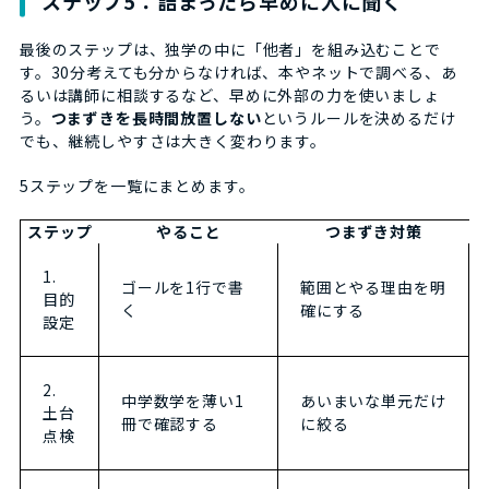
ステップ5：詰まったら早めに人に聞く
最後のステップは、独学の中に「他者」を組み込むことで
す。30分考えても分からなければ、本やネットで調べる、あ
るいは講師に相談するなど、早めに外部の力を使いましょ
う。
つまずきを長時間放置しない
というルールを決めるだけ
でも、継続しやすさは大きく変わります。
5ステップを一覧にまとめます。
ステップ
やること
つまずき対策
1.
ゴールを1行で書
範囲とやる理由を明
目的
く
確にする
設定
2.
中学数学を薄い1
あいまいな単元だけ
土台
冊で確認する
に絞る
点検