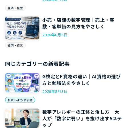
経済・経営
小売・店舗の数字管理｜売上・客
数・客単価の見方をやさしく
2026年8月5日
経済・経営
同じカテゴリーの新着記事
G検定とE資格の違い｜AI資格の選び
方と勉強法をやさしく
2026年8月3日
和からよもやま話
数字アレルギーの正体と治し方｜大
人が「数字に弱い」を抜け出す5ステ
ップ