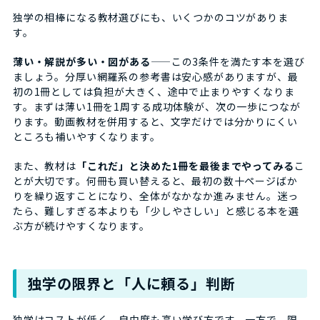
独学の相棒になる教材選びにも、いくつかのコツがありま
す。
薄い・解説が多い・図がある
——この3条件を満たす本を選び
ましょう。分厚い網羅系の参考書は安心感がありますが、最
初の1冊としては負担が大きく、途中で止まりやすくなりま
す。まずは薄い1冊を1周する成功体験が、次の一歩につなが
ります。動画教材を併用すると、文字だけでは分かりにくい
ところも補いやすくなります。
また、教材は
「これだ」と決めた1冊を最後までやってみる
こ
とが大切です。何冊も買い替えると、最初の数十ページばか
りを繰り返すことになり、全体がなかなか進みません。迷っ
たら、難しすぎる本よりも「少しやさしい」と感じる本を選
ぶ方が続けやすくなります。
独学の限界と「人に頼る」判断
独学はコストが低く、自由度も高い学び方です。一方で、限