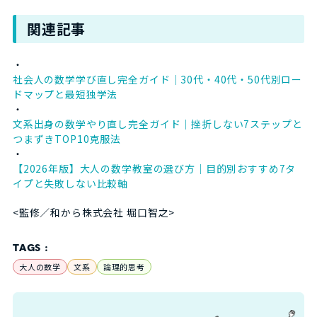
関連記事
・
社会人の数学学び直し完全ガイド｜30代・40代・50代別ロー
ドマップと最短独学法
・
文系出身の数学やり直し完全ガイド｜挫折しない7ステップと
つまずきTOP10克服法
・
【2026年版】大人の数学教室の選び方｜目的別おすすめ7タ
イプと失敗しない比較軸
<監修／和から株式会社 堀口智之>
TAGS :
大人の数学
文系
論理的思考