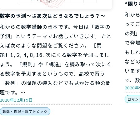
“限り
和か
数字の予測～さあ次はどうなるでしょう？～
って
和からの数学講師の岡本です。今日は「数字の
の列
予測」というテーマでお話していきます。 たと
で登
えば次のような問題をご覧ください。 【問
もし
題】1, 2, 4, 8, 16. 次にくる数字を予測しまし
など
ょう。 「規則」や「構造」を読み取って次にく
いま
る数字を予測するというもので、高校で習う
で、
「数列」の問題の導入などでも見かける類の問
2020
題です。…
ロマン
2020年12月19日
算数・物理・数学トピック