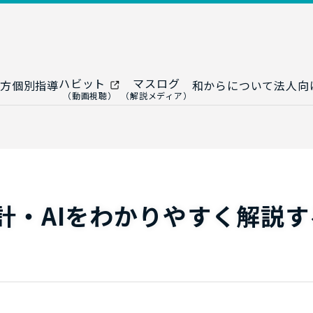
ハビット
マスログ
方
個別指導
和からについて
法人向
（動画視聴）
（解説メディア）
ー
生成AI教室
研修プログ
ップ
大人の統計教室
生成AI研修
ップ
数トレ教室
統計・デー
ップ
大人の数学教室
データドリ
計・AIをわかりやすく解説す
修
プ
和からジュニア
（小・中学生）
AI顧問サ
法人向けデ
ス
導入事例・