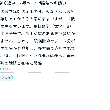
なく近い”世界へ―ε-N論法への誘い―
らの数学講師の岡本です。みなさんは数列
ご存じですか？その字のままですが、「数
」の事を言います。高校数学（数学ⅡB）
場する分野で、苦手意識のある方も多いか
れません。しかし、現価計算やデータ分析
の中で何かと登場し、多方面で応用されて
す。特に「極限」という概念は非常に重要
数列の話題と密接に関係…
年9月4日
ティック