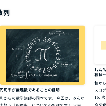
お役立ち資
数列
1,2
戦状
和か
円周率が無理数であることの証明
スログ
16.
和からの数学講師の岡本です。 今回は、みんな
る話題
大好き「円周率」についてのお話です！ 以前