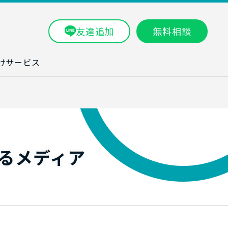
友達追加
無料相談
けサービス
ラム一覧
タ分析研修
ブン・数字力研
るメディア
ービス
ータ分析サービ
研修実績