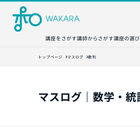
講座をさがす
講師からさがす
講座の選び
講座カレンダ
トップページ
マスログ
数列
生成AI講座マ
統計学講座マ
数字力講座マ
マスログ｜数学・統
数学講座マッ