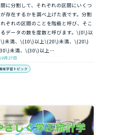
区間に分割して、それぞれの区間にいくつ
タが存在するかを調べ上げた表です。分割
それぞれの区間のことを階級と呼び、そこ
るデータの数を度数と呼びます。\(0\)以
0\)未満、\(10\)以上\(20\)未満、\(20\)
30\)未満、\(30\)以上…
10月27日
機械学習トピック