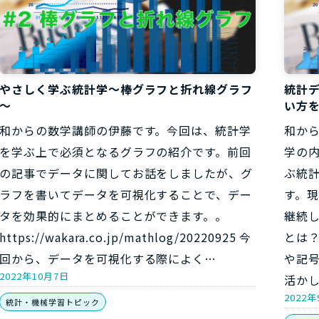
やさしく学ぶ統計学～棒グラフと折れ線グラフ
統計
～
い方
和からの数学講師の伊藤です。今回は、統計学
和か
を学ぶ上で必須となるグラフの紹介です。前回
学の
の記事でデータに関してお話をしましたが、グ
ぶ統
ラフを書いてデータを可視化することで、デー
す。
タを効果的にまとめることができます。。
継続し
https://wakara.co.jp/mathlog/20220925 今
とは
回から、データを可視化する際によく…
や記
2022年10月7日
活か
2022年
統計・機械学習トピック