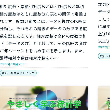
数の
相対度数・累積相対度数とは 相対度数と累積
デー
相対度数はともに度数分布表との関係で定義さ
した
れます。度数分布表とはデータを複数の階級に
に属す
分類し、それぞれの階級のデータの数である度
上\(1
数を記した表です。相対度数は全体の度数の和
以上\(
（＝データの数）と比較して、その階級の度数
2022年
が何パーセントを占めるかを示します。また、
統計・
累積相対度数は相対度数を小…
2022年10月29日
統計・機械学習トピック