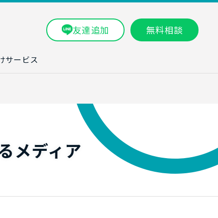
友達追加
無料相談
けサービス
ラム一覧
タ分析研修
ブン・数字力研
るメディア
ービス
ータ分析サービ
研修実績