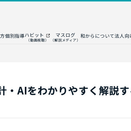
ハビット
マスログ
方
個別指導
和からについて
法人向
（動画視聴）
（解説メディア）
ー
生成AI教室
研修プログ
ップ
大人の統計教室
生成AI研修
ップ
数トレ教室
統計・デー
ップ
大人の数学教室
データドリ
計・AIをわかりやすく解説す
修
プ
和からジュニア
（小・中学生）
AI顧問サ
法人向けデ
ス
導入事例・