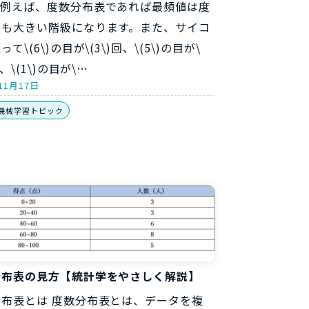
。例えば、度数分布表であれば最頻値は度
最も大きい階級になります。また、サイコ
て\(6\)の目が\(3\)回、\(5\)の目が\
回、\(1\)の目が\…
11月17日
機械学習トピック
分布表の見方【統計学をやさしく解説】
分布表とは 度数分布表とは、データを複