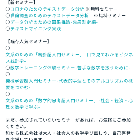
【新セミナー】
○
コロナのためのテキストデータ分析
※無料セミナー
○
世論調査のためのテキストデータ分析
※無料セミナー
○
データ分析のための因果推論-効果測定編-
○
テキストマイニング実践
【既存人気セミナー】
○
文系のための「統計超入門セミナー」-目で見てわかるビジネ
ス統計学-
○
数字トレーニング体験セミナー-苦手な数字を扱うために-
○
機械学習超入門セミナー-代表的手法とそのアルゴリズムの概
要をつかむ-
○
文系のための「数学的思考超入門セミナー」-社会・経済・心
理を数学で学ぶ-
まだ、参加されていないセミナーがあれば、お気軽にご参加
ください。
和から株式会社は大人・社会人の数学学び直しや、自己啓発
を応援しています。