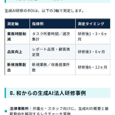
生成AI研修のROIは、以下の3軸で測定します。
測定軸
指標例
測定タイミング
業務時間削
タスク所要時間／週次
研修後1・3・6ヶ
減
集計
月
レポート品質・顧客満
品質向上
研修後3・6ヶ月
足度
新規施策創
新規業務／改善提案件
研修後6・12ヶ月
出
数
8. 和からの生成AI法人研修事例
法律事務所
｜弁護士・スタッフ向けに、生成AIの概要と最
新動向を解説するレクチャーを実施