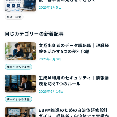
2026年8月5日
経済・経営
同じカテゴリーの新着記事
文系出身者のデータ職転職｜現職経
験を活かす5つの差別化軸
2026年6月20日
和からよもやま話
生成AI利用のセキュリティ｜情報漏
洩を防ぐ7つのルール
2026年6月14日
和からよもやま話
EBPM推進のための自治体研修設計
ガイド｜総務省・自治体での実績か