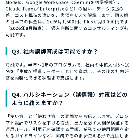
Models、Google Workspace〈Geminiを標準搭載〉、
Claude Team／Enterpriseなど）の違い、データ取扱の
差、コスト構造の違いを、実演を交えて解説します。個人版
の日本での料金は、Goが月1,500円、Plusが月3,000円です
（
2026年8月時点
）。導入判断に関するコンサルティングも
可能です。
Q3. 社内講師育成は可能ですか？
可能です。半年〜1年のプログラムで、社内の中核人材5〜10
名を「生成AI推進リーダー」として育成し、その後の社内研
修を内製化できる状態まで支援します。
Q4. ハルシネーション（誤情報）対策はどの
ように教えますか？
「使い方」と「使わせ方」の両面からお伝えします。プロン
プト設計でリスクを下げる方法、出力を必ず人間が検証する
運用ルール、引用元を確認する手順、業務での使用範囲を定
めるガイドラインなど、実務でそのまま使える形で提供しま