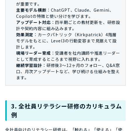
が重要です。
主要モデル横断
：ChatGPT、Claude、Gemini、
Copilotの特徴と使い分けを学びます。
アップデート対応
：四半期ごとの教材更新を、研修設
計や契約内容に組み込みます。
効果測定
：カークパトリック（Kirkpatrick）4階層
モデルをもとに、Level3の行動変容まで見据えて設
計します。
現場リーダー育成
：受講者を社内講師や推進リーダー
として育成するところまで視野に入れます。
継続学習設計
：研修後3〜12ヶ月のフォロー、Q&A窓
口、月次アップデートなど、学び続ける仕組みを整え
ます。
3. 全社員リテラシー研修のカリキュラム
例
全社員向けのリテラシー研修は、「触れる」「使える」「使