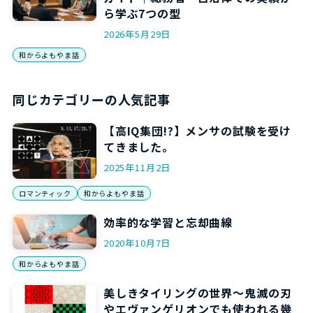
ら学ぶ7つの型
2026年5月29日
和からよもやま話
同じカテゴリーの人気記事
【高IQ集団!?】メンサの試験を受け
てきました。
2025年11月2日
ロマンティック
和からよもやま話
効率的な学習と忘却曲線
2020年10月7日
和からよもやま話
美しきタイリングの世界～鬼滅の刃
やエヴァンゲリオンでも使われる幾