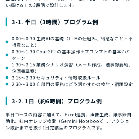
い続ける」の3段階で設計します。
3-1. 半日（3時間）プログラム例
0:00〜0:30 生成AIの基礎（LLMの仕組み、得意なこと・不
得意なこと）
0:30〜1:30 ChatGPTの基本操作＋プロンプトの基本7パ
ターン
1:30〜2:15 業務シナリオ演習（メール作成、議事録要約、
企画書草案）
2:15〜2:30 セキュリティ・情報取扱ルール
2:30〜3:00 自部門の業務にどう活かすかの検討・宿題設定
3-2. 1日（約6時間）プログラム例
半日コースの内容に加えて、Excel連携、画像生成、議事録自
動化、社内ナレッジ検索（Gemini Notebook）、アクショ
ン設計までを扱う1日完結型のプログラムです。