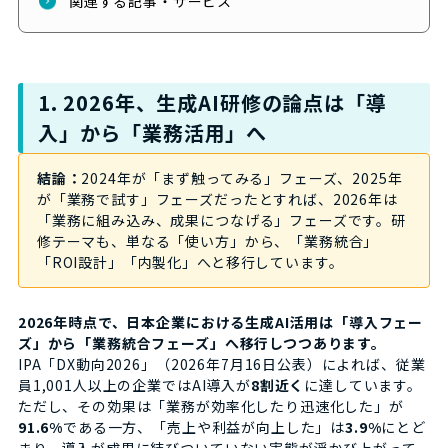
関連する記事・サービス
1. 2026年、生成AI研修の論点は「導
入」から「業務活用」へ
結論：
2024年が「まず触ってみる」フェーズ、2025年
が「業務で試す」フェーズだったとすれば、2026年は
「業務に組み込み、成果につなげる」フェーズです。研
修テーマも、単なる「使い方」から、「業務統合」
「ROI設計」「内製化」へと移行しています。
2026年時点で、日本企業における生成AI活用は「導入フェー
ズ」から「業務統合フェーズ」へ移行しつつあります。
IPA「DX動向2026」（2026年7月16日公表）によれば、従業
員1,001人以上の企業ではAI導入が
8割近く
に達しています。
ただし、その効果は「業務が効率化したり迅速化した」が
91.6%
である一方、「売上や利益が向上した」は
3.9%
にとど
まり、導入が成果に結びついていない実態が浮かび上がって