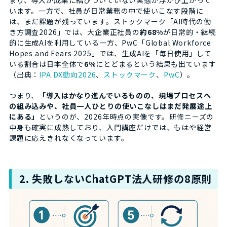
います。一方で、社員が日常業務の中で使いこなす段階に
は、まだ課題が残っています。ストックマーク「AI時代の働
き方調査2026」では、大企業正社員の
約68%
が日常的・継続
的に生成AIを利用している一方、PwC「Global Workforce
Hopes and Fears 2025」では、生成AIを「毎日使用」して
いる割合は日本全体で
6%
にとどまるという結果も出ています
（出典：
IPA DX動向2026
、
ストックマーク
、
PwC
）。
つまり、
「導入はかなり進んでいるものの、現場プロセスへ
の組み込みや、社員一人ひとりの使いこなしはまだ発展途上
にある」
というのが、2026年時点の実像です。研修ニーズの
中身も確実に成熟しており、入門講座だけでは、もはや経営
課題に応えきれなくなっています。
2. 失敗しないChatGPT法人研修の8原則