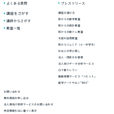
よくある質問
プレスリリース
講座をさがす
講座の選び方
和からの数学教室
講師からさがす
和からの統計教室
教室一覧
和からの数トレ教室
生成AI活用教室
和からジュニア（小・中学生）
社会人の学び直し
法人・団体のお客様
法人向けデータ分析サービス
ロマ数トレラン
動画視聴サービス「ハビット」
数学アートサロン“MAS”
お問い合わせ
無料相談お申し込み
法人様向け研修サービスのお問い合わせ
特定商取引法に基づく表示