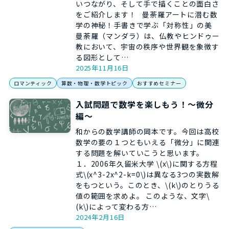
いつながり、そして手で描くことの面白さ
をご紹介します！ 曼荼羅アートに潜む数
学の神秘！手書きで学ぶ「対称性」の美
曼荼羅（マンダラ）は、仏教やヒンドゥー
教において、宇宙の秩序や世界観を象徴す
る図形として…
2025年11月16日
ロマンティック
算数・物理・数学トピック
おすすめセミナー
入試問題で数学を楽しもう！～微分
編～
和からの数学講師の岡本です。今回は高校
数学の要の１つともいえる「微分」に関連
する問題を解いていこうと思います。
１．2006年久留米大学 \(x\)に関する方程
式\(x^3-2x^2-k=0\)は異なる3つの実数解
をもつという。このとき、\(k\)のとりうる
値の範囲を求めよ。 このような、文字\
(k\)によって変わる方…
2024年2月16日