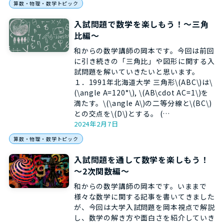
算数・物理・数学トピック
入試問題で数学を楽しもう！～三角
比編～
和からの数学講師の岡本です。今回は前回
に引き続きの「三角比」や図形に関する入
試問題を解いていきたいと思います。
１．1991年北海道大学 三角形\(ABC\)は\
(\angle A=120°\), \(AB\cdot AC=1\)を
満たす。\(\angle A\)の二等分線と\(BC\)
との交点を\(D\)とする。 (…
2024年2月7日
算数・物理・数学トピック
入試問題を通して数学を楽しもう！
～2次関数編～
和からの数学講師の岡本です。いままで
様々な数学に関する記事を書いてきました
が、今回は大学入試問題を岡本視点で解説
し、数学の解き方や面白さを紹介していき