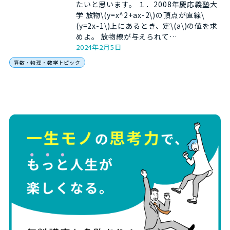
たいと思います。 １．2008年慶応義塾大
学 放物\(y=x^2+ax-2\)の頂点が直線\
(y=2x-1\)上にあるとき、定\(a\)の値を求
めよ。 放物線が与えられて…
2024年2月5日
算数・物理・数学トピック