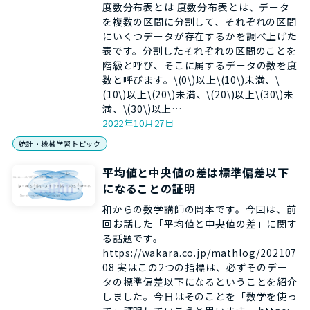
度数分布表とは 度数分布表とは、データ
を複数の区間に分割して、それぞれの区間
にいくつデータが存在するかを調べ上げた
表です。分割したそれぞれの区間のことを
階級と呼び、そこに属するデータの数を度
数と呼びます。\(0\)以上\(10\)未満、\
(10\)以上\(20\)未満、\(20\)以上\(30\)未
満、\(30\)以上…
2022年10月27日
統計・機械学習トピック
平均値と中央値の差は標準偏差以下
になることの証明
和からの数学講師の岡本です。今回は、前
回お話した「平均値と中央値の差」に関す
る話題です。
https://wakara.co.jp/mathlog/202107
08 実はこの2つの指標は、必ずそのデー
タの標準偏差以下になるということを紹介
しました。今日はそのことを「数学を使っ