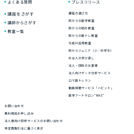
よくある質問
プレスリリース
講座をさがす
講座の選び方
和からの数学教室
講師からさがす
和からの統計教室
教室一覧
和からの数トレ教室
生成AI活用教室
和からジュニア（小・中学生）
社会人の学び直し
法人・団体のお客様
法人向けデータ分析サービス
ロマ数トレラン
動画視聴サービス「ハビット」
数学アートサロン“MAS”
お問い合わせ
無料相談お申し込み
法人様向け研修サービスのお問い合わせ
特定商取引法に基づく表示