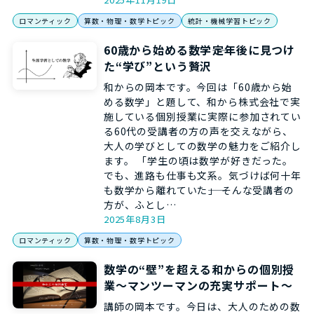
ロマンティック
算数・物理・数学トピック
統計・機械学習トピック
60歳から始める数学――定年後に見つけ
た“学び”という贅沢
和からの岡本です。今回は「60歳から始
める数学」と題して、和から株式会社で実
施している個別授業に実際に参加されてい
る60代の受講者の方の声を交えながら、
大人の学びとしての数学の魅力をご紹介し
ます。 「学生の頃は数学が好きだった。
でも、進路も仕事も文系。気づけば何十年
も数学から離れていた――」 そんな受講者の
方が、ふとし…
2025年8月3日
ロマンティック
算数・物理・数学トピック
数学の“壁”を超える和からの個別授
業～マンツーマンの充実サポート～
講師の岡本です。今日は、大人のための数