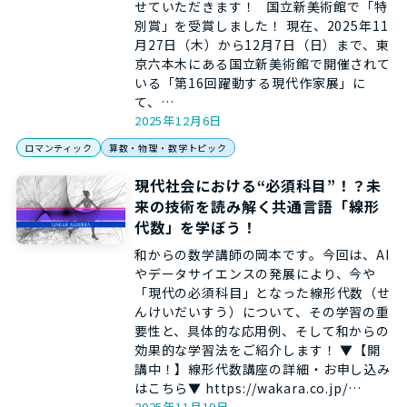
せていただきます！ 国立新美術館で「特
別賞」を受賞しました！ 現在、2025年11
月27日（木）から12月7日（日）まで、東
京六本木にある国立新美術館で開催されて
いる「第16回躍動する現代作家展」に
て、…
2025年12月6日
ロマンティック
算数・物理・数学トピック
現代社会における“必須科目”！？未
来の技術を読み解く共通言語「線形
代数」を学ぼう！
和からの数学講師の岡本です。今回は、AI
やデータサイエンスの発展により、今や
「現代の必須科目」となった線形代数（せ
んけいだいすう）について、その学習の重
要性と、具体的な応用例、そして和からの
効果的な学習法をご紹介します！ ▼【開
講中！】線形代数講座の詳細・お申し込み
はこちら▼ https://wakara.co.jp/…
2025年11月19日