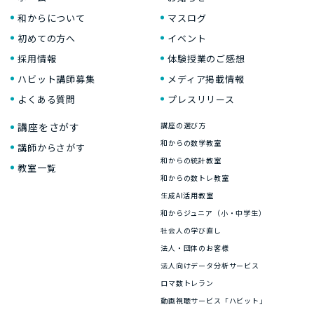
和からについて
マスログ
初めての方へ
イベント
採用情報
体験授業のご感想
ハビット講師募集
メディア掲載情報
よくある質問
プレスリリース
講座をさがす
講座の選び方
和からの数学教室
講師からさがす
和からの統計教室
教室一覧
和からの数トレ教室
生成AI活用教室
和からジュニア（小・中学生）
社会人の学び直し
法人・団体のお客様
法人向けデータ分析サービス
ロマ数トレラン
動画視聴サービス「ハビット」