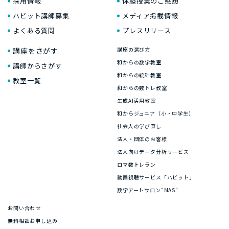
採用情報
体験授業のご感想
ハビット講師募集
メディア掲載情報
よくある質問
プレスリリース
講座をさがす
講座の選び方
和からの数学教室
講師からさがす
和からの統計教室
教室一覧
和からの数トレ教室
生成AI活用教室
和からジュニア（小・中学生）
社会人の学び直し
法人・団体のお客様
法人向けデータ分析サービス
ロマ数トレラン
動画視聴サービス「ハビット」
数学アートサロン“MAS”
お問い合わせ
無料相談お申し込み