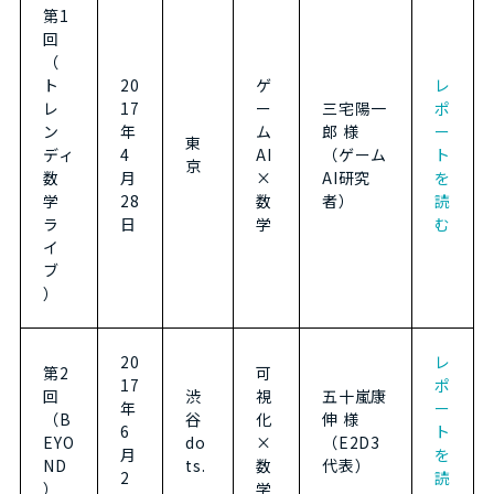
第1
回
（
ト
20
ゲ
レ
レ
17
ー
三宅陽一
ポ
ン
年
ム
郎 様
ー
東
ディ
4
AI
（ゲーム
ト
京
数
月
×
AI研究
を
学
28
数
者）
読
ラ
日
学
む
イ
ブ
）
20
レ
第2
可
17
ポ
回
渋
視
五十嵐康
年
ー
（B
谷
化
伸 様
6
ト
EYO
do
×
（E2D3
月
を
ND
ts.
数
代表）
2
読
）
学