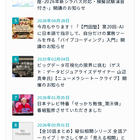
座-2026年新シラバス対応・模擬試験演習
付き-」開講のお知らせ
2026年06月28日
今月もやります！「【門田塾】第20回-AI
に日本語で指示して、自分だけの業務ツー
ルを作る「バイブコーディング」入門」開
講のお知らせ
2023年02月04日
ビッグデータ可視化の限界に挑む（ゲス
ト：データビジュアライズデザイナー 山辺
真幸氏)【ニューメラシートークライブ】開
催のお知らせ
2026年01月05日
日本テレビ特番「せっかち勉強_第⑨弾」
番組監修させていただきました
2026年05月01日
【全10話まとめ】疑似相関シリーズ 全話ア
ーカイブ｜やさしく学ぶ「見える相関」と