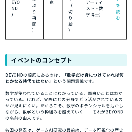
EYO
京
アーティ
ぶ
（
を
ND
スト・数
り
切
読
）
学博士）
再
り
む
開
絵
）
）
イベントのコンセプト
BEYONDの根底にあるのは、
「数学だけ身につけていれば何
とかなる時代ではない」
という問題意識です。
数学が使われていることはわかっている、面白いことはわか
っている。けれど、実際にどの分野でどう活かされているの
かが見えにくい。だからこそ、数学のポテンシャルを活かし
ながら、数学という枠組みを超えていく──それがBEYOND
の名前の由来です。
各回の発表は、ゲームAI研究の最前線、データ可視化の歴史