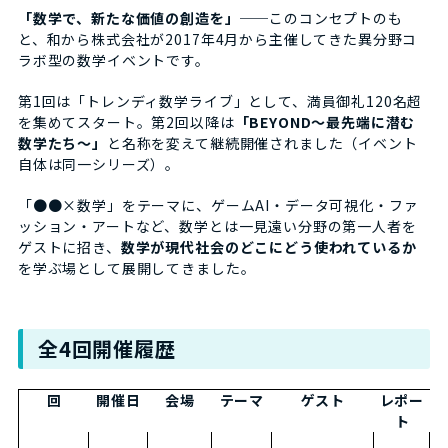
「数学で、新たな価値の創造を」
──このコンセプトのも
と、和から株式会社が2017年4月から主催してきた異分野コ
ラボ型の数学イベントです。
第1回は「トレンディ数学ライブ」として、満員御礼120名超
を集めてスタート。第2回以降は
「BEYOND〜最先端に潜む
数学たち〜」
と名称を変えて継続開催されました（イベント
自体は同一シリーズ）。
「●●×数学」をテーマに、ゲームAI・データ可視化・ファ
ッション・アートなど、数学とは一見遠い分野の第一人者を
ゲストに招き、
数学が現代社会のどこにどう使われているか
を学ぶ場として展開してきました。
全4回開催履歴
回
開催日
会場
テーマ
ゲスト
レポー
ト