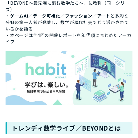
「BEYOND〜最先端に潜む数学たち〜」に改称（同一シリー
ズ）
・
ゲームAI／データ可視化／ファッション／アート
と多彩な
分野の第一人者が登壇し、数学が現代社会でどう活かされて
いるかを語る
・本ページは全4回の開催レポートを年代順にまとめたアーカ
イブ
トレンディ数学ライブ／BEYONDとは