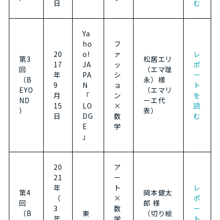
日
む
Ya
ho
フ
20
o!
ァ
レ
第3
松居エリ
17
JA
ッ
ポ
回
（エマ理
年
PA
シ
ー
（B
永）様
9
N
ョ
ト
EYO
（エマリ
月
「
ン
を
ND
ーエ代
15
LO
×
読
）
表）
日
DG
数
む
E
学
」
20
ア
21
ー
年
ト
レ
第4
岡本健太
（
×
ポ
回
郎 様
3
数
ー
（B
東
（切り絵
年
学
ト