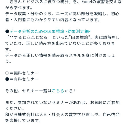
「きちんとビジネスに役立つ統計」を、Excelの演習を交えな
がら学べます。
データ収集・分析のうち、ニーズが高い部分を凝縮し、初心
者・入門者にもわかりやすい内容となっています。
●
データ分析のための因果推論 -効果測定編-
「**すると△△となる」といった”因果推論”、実は誤解をし
ていたり、正しい読み方を出来ていないことが多くありま
す。
データから正しい情報を読み取るスキルを身に付けましょ
う。
○＝無料セミナー
●＝有料セミナー
その他、セミナー一覧は
こちら
から！
まだ、参加されていないセミナーがあれば、お気軽にご参加
ください。
和から株式会社は大人・社会人の数学学び直しや、自己啓発
を応援しています。