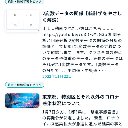
統計・機械学習トピック
2変数データの関係【統計学をやさし
く解説】
↓↓↓動画で見たい方はこちら↓↓↓
https://youtu.be/7d3DFzY2G3o 相関分
析と回帰分析 2変数データの関係の分析の
準備として初めに2変数データの定義につ
いて確認します。まず、クラス全員の得点
のデータや体重のデータ、身長のデータは
それぞれ1変数データです。1変数データ
の分析では、平均値・中央値・…
2022年11月22日
統計・機械学習トピック
東京都、特別区とそれ以外のコロナ
感染状況について
1月7日夕方、1都3県に「緊急事態宣言」
の再発令が決定しました。 新型コロナウ
イルス感染拡大が急速に進んだ結果の事と