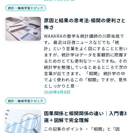
統計・機械学習トピック
原因と結果の思考法-相関の便利さと
怖さ
WAKARAの数学＆統計講師の川原祐哉で
す。 最近は日夜ニュースなどでも「統
計」という言葉をよく目にすることと思い
ますが、統計学はデータを客観的に把握す
るためのとても便利なツールですね。その
統計学を勉強しているとあるところで次の
言葉が出てきます。 「相関」 統計学の中
でよく使われるこの「相関」ですが、意外
としっかりと意…
2020年6月8日
統計・機械学習トピック
因果関係と相関関係の違い｜入門書3
選＋図解で完全理解
この記事のポイント ・「相関」と「因