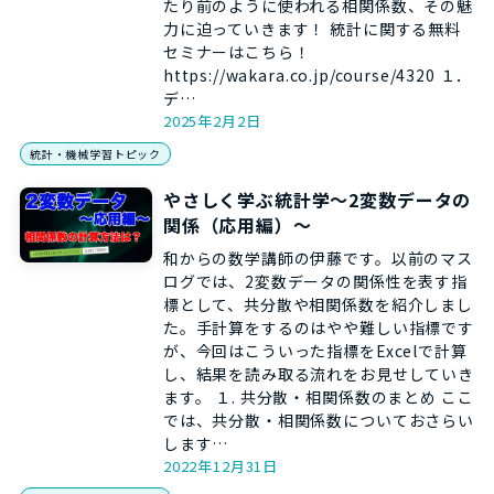
たり前のように使われる相関係数、その魅
力に迫っていきます！ 統計に関する無料
セミナーはこちら！
https://wakara.co.jp/course/4320 １．
デ…
2025年2月2日
統計・機械学習トピック
やさしく学ぶ統計学～2変数データの
関係（応用編）～
和からの数学講師の伊藤です。以前のマス
ログでは、2変数データの関係性を表す指
標として、共分散や相関係数を紹介しまし
た。手計算をするのはやや難しい指標です
が、今回はこういった指標をExcelで計算
し、結果を読み取る流れをお見せしていき
ます。 １. 共分散・相関係数のまとめ ここ
では、共分散・相関係数についておさらい
します…
2022年12月31日