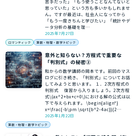
苦手だった」「もう使うことなんてないと
思っていた」という方も多いかもしれませ
ん。ですが最近は、社会人になってから
「もう一度きちんと学びたい」「統計やデ
ータ分析の基礎を理…
2025年7月27日
ロマンティック
算数・物理・数学トピック
意外と知らない？方程式で重要な
「判別式」の秘密②
和からの数学講師の岡本です。前回のマス
ログに引き続き、「判別式」についてお話
してみようと思います。 １．2次方程式の
判別式 復習から入りましょう。2次方程
式\(ax^2+bx+c=0\)における解の公式は以
下で与えられます。 \begin{align*}
x=\frac{-b\pm \sqrt{b^2-4ac}}{2…
2025年1月22日
算数・物理・数学トピック