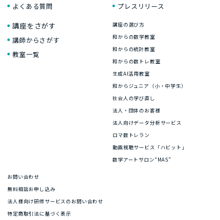
よくある質問
プレスリリース
講座をさがす
講座の選び方
和からの数学教室
講師からさがす
和からの統計教室
教室一覧
和からの数トレ教室
生成AI活用教室
和からジュニア（小・中学生）
社会人の学び直し
法人・団体のお客様
法人向けデータ分析サービス
ロマ数トレラン
動画視聴サービス「ハビット」
数学アートサロン“MAS”
お問い合わせ
無料相談お申し込み
法人様向け研修サービスのお問い合わせ
特定商取引法に基づく表示