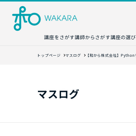
講座をさがす
講師からさがす
講座の選び
講座カレンダ
トップページ
マスログ
【和から株式会社】Pytho
生成AI講座マ
統計学講座マ
数字力講座マ
マスログ
数学講座マッ