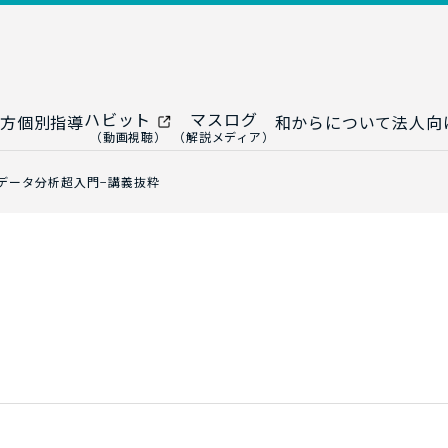
ハビット
マスログ
方
個別指導
和からについて
法人向
（動画視聴）
（解説メディア）
ー
生成AI教室
研修プログ
nデータ分析超入門−講義抜粋
ップ
大人の統計教室
生成AI研修
ップ
数トレ教室
統計・デー
ップ
大人の数学教室
データドリ
修
プ
和からジュニア
（小・中学生）
AI顧問サ
法人向けデ
ス
導入事例・