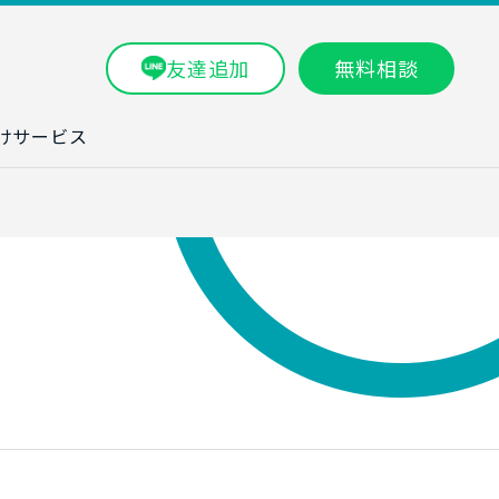
友達追加
無料相談
けサービス
ラム一覧
タ分析研修
ブン・数字力研
ービス
ータ分析サービ
研修実績