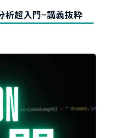
料
タ分析超入門−講義抜粋