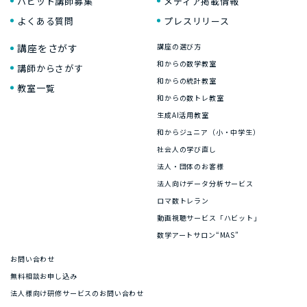
ハビット講師募集
メディア掲載情報
よくある質問
プレスリリース
講座をさがす
講座の選び方
和からの数学教室
講師からさがす
和からの統計教室
教室一覧
和からの数トレ教室
生成AI活用教室
和からジュニア（小・中学生）
社会人の学び直し
法人・団体のお客様
法人向けデータ分析サービス
ロマ数トレラン
動画視聴サービス「ハビット」
数学アートサロン“MAS”
お問い合わせ
無料相談お申し込み
法人様向け研修サービスのお問い合わせ