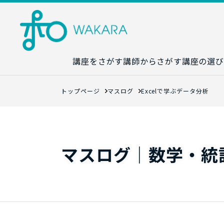
講座をさがす
講師からさがす
講座の選び
講座カレンダ
トップページ
マスログ
Excelで学ぶデータ分析
生成AI講座マ
統計学講座マ
数字力講座マ
マスログ｜数学・統
数学講座マッ