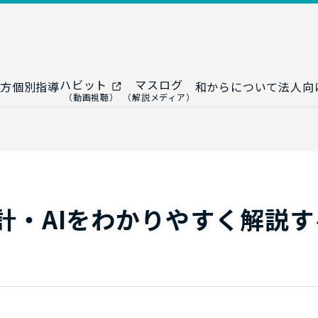
ハビット
マスログ
方
個別指導
和からについて
法人向
（動画視聴）
（解説メディア）
ー
生成AI教室
研修プログ
ップ
大人の統計教室
生成AI研修
ップ
数トレ教室
統計・デー
ップ
大人の数学教室
データドリ
計・AIをわかりやすく解説す
修
プ
和からジュニア
（小・中学生）
AI顧問サ
法人向けデ
ス
導入事例・