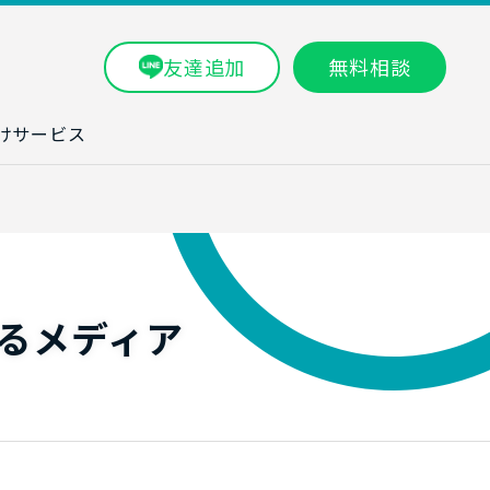
友達追加
無料相談
けサービス
ラム一覧
タ分析研修
ブン・数字力研
るメディア
ービス
ータ分析サービ
研修実績