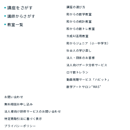
講座をさがす
講座の選び方
和からの数学教室
講師からさがす
和からの統計教室
教室一覧
和からの数トレ教室
生成AI活用教室
和からジュニア（小・中学生）
社会人の学び直し
法人・団体のお客様
法人向けデータ分析サービス
ロマ数トレラン
動画視聴サービス「ハビット」
数学アートサロン“MAS”
お問い合わせ
無料相談お申し込み
法人様向け研修サービスのお問い合わせ
特定商取引法に基づく表示
プライバシーポリシー