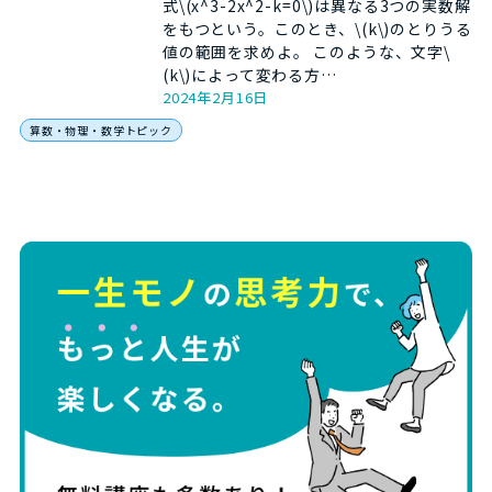
式\(x^3-2x^2-k=0\)は異なる3つの実数解
をもつという。このとき、\(k\)のとりうる
値の範囲を求めよ。 このような、文字\
(k\)によって変わる方…
2024年2月16日
算数・物理・数学トピック