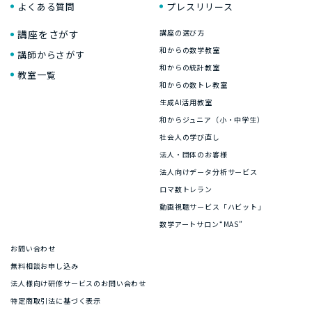
よくある質問
プレスリリース
講座をさがす
講座の選び方
和からの数学教室
講師からさがす
和からの統計教室
教室一覧
和からの数トレ教室
生成AI活用教室
和からジュニア（小・中学生）
社会人の学び直し
法人・団体のお客様
法人向けデータ分析サービス
ロマ数トレラン
動画視聴サービス「ハビット」
数学アートサロン“MAS”
お問い合わせ
無料相談お申し込み
法人様向け研修サービスのお問い合わせ
特定商取引法に基づく表示