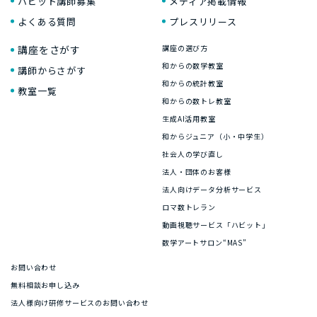
ハビット講師募集
メディア掲載情報
よくある質問
プレスリリース
講座をさがす
講座の選び方
和からの数学教室
講師からさがす
和からの統計教室
教室一覧
和からの数トレ教室
生成AI活用教室
和からジュニア（小・中学生）
社会人の学び直し
法人・団体のお客様
法人向けデータ分析サービス
ロマ数トレラン
動画視聴サービス「ハビット」
数学アートサロン“MAS”
お問い合わせ
無料相談お申し込み
法人様向け研修サービスのお問い合わせ