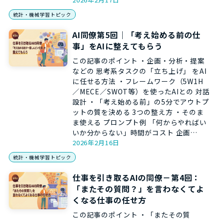
統計・機械学習トピック
AI同僚第5回｜「考え始める前の仕
事」をAIに整えてもらう
この記事のポイント ・企画・分析・提案
などの 思考系タスクの「立ち上げ」 をAI
に任せる方法 ・フレームワーク（5W1H
／MECE／SWOT等）を使ったAIとの 対話
設計 ・「考え始める前」の5分でアウトプ
ットの質を決める 3つの整え方 ・そのま
ま使える プロンプト例 「何からやればい
いか分からない」時間がコスト 企画…
2026年2月16日
統計・機械学習トピック
仕事を引き取るAIの同僚－第4回：
「またその質問？」を言わなくてよ
くなる仕事の任せ方
この記事のポイント ・「またその質