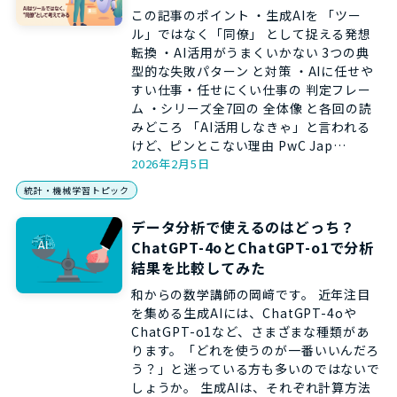
この記事のポイント ・生成AIを 「ツー
ル」ではなく「同僚」 として捉える発想
転換 ・AI活用がうまくいかない 3つの典
型的な失敗パターン と対策 ・AIに任せや
すい仕事・任せにくい仕事の 判定フレー
ム ・シリーズ全7回の 全体像 と各回の読
みどころ 「AI活用しなきゃ」と言われる
けど、ピンとこない理由 PwC Jap…
2026年2月5日
統計・機械学習トピック
データ分析で使えるのはどっち？
ChatGPT-4oとChatGPT-o1で分析
結果を比較してみた
和からの数学講師の岡﨑です。 近年注目
を集める生成AIには、ChatGPT-4oや
ChatGPT-o1など、さまざまな種類があ
ります。「どれを使うのが一番いいんだろ
う？」と迷っている方も多いのではないで
しょうか。 生成AIは、それぞれ計算方法