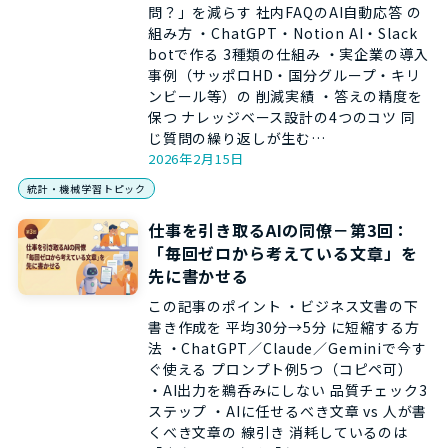
問？」を減らす 社内FAQのAI自動応答 の
組み方 ・ChatGPT・Notion AI・Slack
botで作る 3種類の仕組み ・実企業の導入
事例（サッポロHD・国分グループ・キリ
ンビール等）の 削減実績 ・答えの精度を
保つ ナレッジベース設計の4つのコツ 同
じ質問の繰り返しが生む…
2026年2月15日
統計・機械学習トピック
仕事を引き取るAIの同僚－第3回：
「毎回ゼロから考えている文章」を
先に書かせる
この記事のポイント ・ビジネス文書の下
書き作成を 平均30分→5分 に短縮する方
法 ・ChatGPT／Claude／Geminiで今す
ぐ使える プロンプト例5つ（コピペ可）
・AI出力を鵜呑みにしない 品質チェック3
ステップ ・AIに任せるべき文章 vs 人が書
くべき文章の 線引き 消耗しているのは