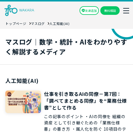
友達追加
無料相談
トップページ
マスログ
人工知能(AI)
マスログ｜数学・統計・AIをわかりやす
く解説するメディア
人工知能(AI)
仕事を引き取るAIの同僚－第7回：
「調べてまとめる同僚」を“業務仕様
書”として作る
この記事のポイント ・AIの同僚を 組織の
資産 として引き継ぐための「業務仕様
書」の書き方 ・属人化を防ぐ 10項目のテ