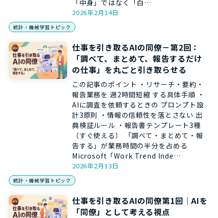
「中身」ではなく「白…
2026年2月14日
統計・機械学習トピック
仕事を引き取るAIの同僚－第2回：
「調べて、まとめて、報告するだけ
の仕事」を丸ごと引き取らせる
この記事のポイント ・リサーチ・要約・
報告業務を 週2時間短縮 する具体手順 ・
AIに調査を依頼するときの プロンプト設
計3原則 ・情報の信頼性を落とさない 出
典検証ルール ・報告書テンプレート3種
（すぐ使える） 「調べて・まとめて・報
告する」が業務時間の半分を占める
Microsoft「Work Trend Inde…
2026年2月13日
統計・機械学習トピック
仕事を引き取るAIの同僚第1回｜AIを
「同僚」として考える視点