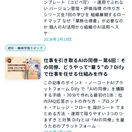
ンプレート（コピペ可） ・運用でぶれな
い バージョン管理・評価指標 の作り方 ・
シリーズ全7回の学びを 組織展開するロー
ドマップ なぜ「業務仕様書」が必要なの
か 個人のAI活用から組織のAI活用へス
ケ…
2026年2月18日
統計・機械学習トピック
仕事を引き取るAIの同僚－第6回：そ
の同僚、どうやって“雇う”の？Dify
で仕事を任せる仕組みを作る
この記事のポイント ・ノーコードAIプラ
ットフォーム Dify で「AIの同僚」を構築
する手順 ・30分で作れる最初の1体：社
内FAQ応答ボットの作り方 ・プロンプ
ト・ナレッジ・フローを 設計シート でま
とめる方法 ・運用で陥りやすい 3つのつ
まずき と対策 Difyとは――「AIの同僚」を雇
うためのプラットフォーム …
2026年2月17日