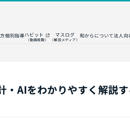
ハビット
マスログ
方
個別指導
和からについて
法人向
（動画視聴）
（解説メディア）
ー
生成AI教室
研修プログ
ップ
大人の統計教室
生成AI研修
ップ
数トレ教室
統計・デー
ップ
大人の数学教室
データドリ
計・AIをわかりやすく解説す
修
プ
和からジュニア
（小・中学生）
AI顧問サ
法人向けデ
ス
導入事例・