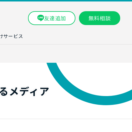
友達追加
無料相談
けサービス
ラム一覧
タ分析研修
ブン・数字力研
るメディア
ービス
ータ分析サービ
研修実績