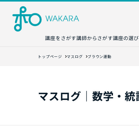
講座をさがす
講師からさがす
講座の選び
講座カレンダ
トップページ
マスログ
ブラウン運動
生成AI講座マ
統計学講座マ
数字力講座マ
マスログ｜数学・統
数学講座マッ