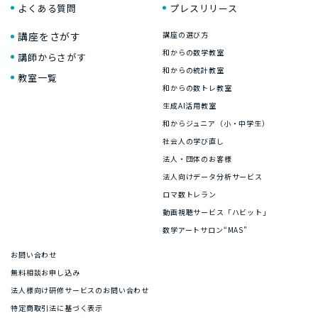
よくある質問
プレスリリース
講座をさがす
講座の選び方
和からの数学教室
講師からさがす
和からの統計教室
教室一覧
和からの数トレ教室
生成AI活用教室
和からジュニア（小・中学生）
社会人の学び直し
法人・団体のお客様
法人向けデータ分析サービス
ロマ数トレラン
動画視聴サービス「ハビット」
数学アートサロン“MAS”
お問い合わせ
無料相談お申し込み
法人様向け研修サービスのお問い合わせ
特定商取引法に基づく表示