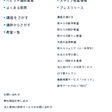
ハビット講師募集
メディア掲載情報
よくある質問
プレスリリース
講座をさがす
講座の選び方
和からの数学教室
講師からさがす
和からの統計教室
教室一覧
和からの数トレ教室
生成AI活用教室
和からジュニア（小・中学生）
社会人の学び直し
法人・団体のお客様
法人向けデータ分析サービス
ロマ数トレラン
動画視聴サービス「ハビット」
数学アートサロン“MAS”
お問い合わせ
無料相談お申し込み
法人様向け研修サービスのお問い合わせ